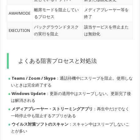
離席モードを阻止してい
メディアプレーヤー等を
AWAYMODE
るプロセス
終了
バックグラウンドタスク
該当サービスを停止また
EXECUTION
の実行を阻止
は無効化
よくある阻害プロセスと対処法
Teams / Zoom / Skype
：通話待機中にスリープを阻止。使用しな
いときは完全終了する
Windows Update
：更新の適用中はスリープしない。更新完了後
は解消される
メディアプレーヤー・ストリーミングアプリ
：再生中だけでなく
一時停止中も阻止するアプリがある
ウイルス対策ソフトのスキャン
：スキャン中はスリープしないこ
とが多い