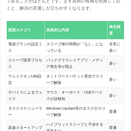
であることがほとんどです。まず原因の候補を把握してお
くと、解決の見通しが立ちやすくなります。
発生頻
原因カテゴリ
具体的な内容
度
電源プランの設定ミ
スリープ移行時間が「なし」にな
非常に
ス
っている
多い
スリープ阻害プロセ
バックグラウンドアプリ・メディ
多い
ス
ア再生等が阻止
ウェイクオンLAN設
ネットワークパケット受信でスリ
多い
定
ープ解除
デバイスによるウェ
マウス・キーボード・USBデバイ
多い
イク
スが誤検知
タスクスケジューラ
Windows Update等のタスクがスリ
普通
ー
ープ解除
ハイブリッドスリープと干渉する
高速スタートアップ
普通
場合あり