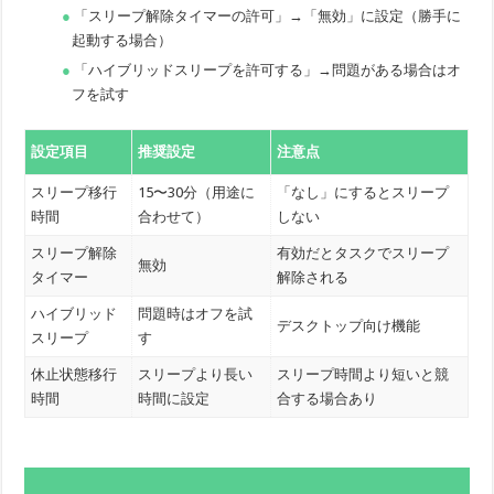
「スリープ解除タイマーの許可」→「無効」に設定（勝手に
起動する場合）
「ハイブリッドスリープを許可する」→問題がある場合はオ
フを試す
設定項目
推奨設定
注意点
スリープ移行
15〜30分（用途に
「なし」にするとスリープ
時間
合わせて）
しない
スリープ解除
有効だとタスクでスリープ
無効
タイマー
解除される
ハイブリッド
問題時はオフを試
デスクトップ向け機能
スリープ
す
休止状態移行
スリープより長い
スリープ時間より短いと競
時間
時間に設定
合する場合あり