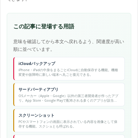
この記事に登場する用語
意味を確認してから本文へ戻れるよう、関連度が高い
順に並べています。
iCloudバックアップ
iPhone・iPadの中身をまるごとiCloudに自動保存する機能。機種
変更や故障時に新しい端末へ丸ごと復元できる。
サードパーティアプリ
OSメーカー（Apple・Google）以外の第三者開発者が作ったアプ
リ。App Store・Google Playで配布される多くのアプリが該当す
る。
スクリーンショット
PCやスマートフォンの画面に表示されている内容を画像として保
存する機能。スクショとも呼ばれる。