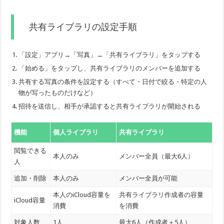
共有ライブラリの設定手順
「設定」アプリ→「写真」→「共有ライブラリ」をタップする
「始める」をタップし、共有ライブラリのメンバーを追加する
共有する写真の条件を設定する（すべて・日付で絞る・特定の人
物が写ったものだけなど）
招待を送信し、相手が承認すると共有ライブラリが開始される
機能
個人ライブラリ
共有ライブラリ
閲覧できる
本人のみ
メンバー全員（最大6人）
人
追加・削除
本人のみ
メンバー全員が可能
本人のiCloud容量を
共有ライブラリ作成者の容量
iCloud容量
消費
を消費
対象人数
1人
最大6人（作成者＋5人）