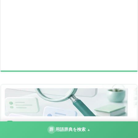
IT用語辞典
用
辞
用語辞典を検索
▲
1627語から設定名・エラーを検索