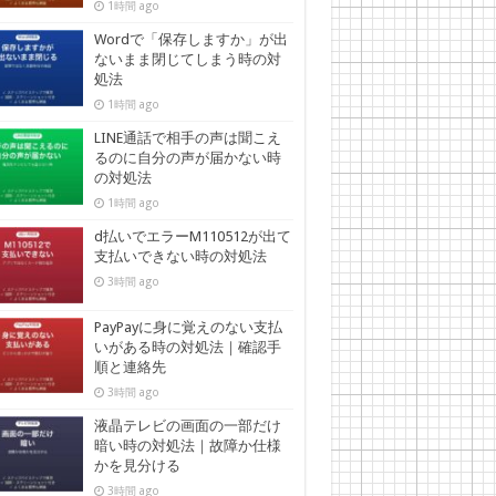
1時間 ago
Wordで「保存しますか」が出
ないまま閉じてしまう時の対
処法
1時間 ago
LINE通話で相手の声は聞こえ
るのに自分の声が届かない時
の対処法
1時間 ago
d払いでエラーM110512が出て
支払いできない時の対処法
3時間 ago
PayPayに身に覚えのない支払
いがある時の対処法｜確認手
順と連絡先
3時間 ago
液晶テレビの画面の一部だけ
暗い時の対処法｜故障か仕様
かを見分ける
3時間 ago