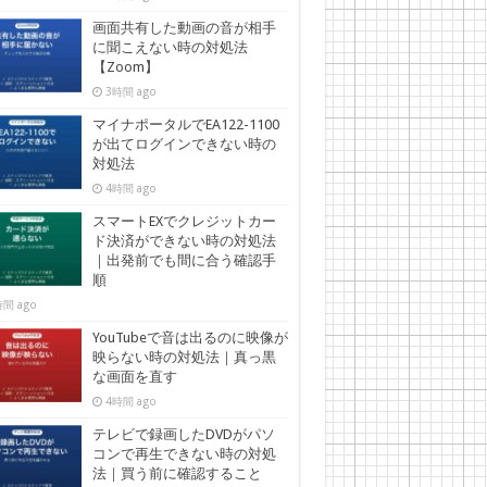
画面共有した動画の音が相手
に聞こえない時の対処法
【Zoom】
3時間 ago
マイナポータルでEA122-1100
が出てログインできない時の
対処法
4時間 ago
スマートEXでクレジットカー
ド決済ができない時の対処法
｜出発前でも間に合う確認手
順
間 ago
YouTubeで音は出るのに映像が
映らない時の対処法｜真っ黒
な画面を直す
4時間 ago
テレビで録画したDVDがパソ
コンで再生できない時の対処
法｜買う前に確認すること