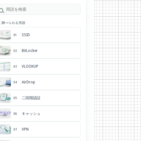
く調べられる用語
SSID
01
BitLocker
02
VLOOKUP
03
AirDrop
04
二段階認証
05
キャッシュ
06
VPN
07