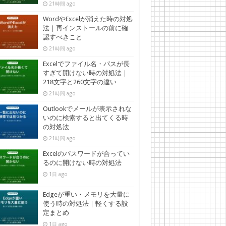
21時間 ago
WordやExcelが消えた時の対処
法｜再インストールの前に確
認すべきこと
21時間 ago
Excelでファイル名・パスが長
すぎて開けない時の対処法｜
218文字と260文字の違い
21時間 ago
Outlookでメールが表示されな
いのに検索すると出てくる時
の対処法
21時間 ago
Excelのパスワードが合ってい
るのに開けない時の対処法
1日 ago
Edgeが重い・メモリを大量に
使う時の対処法｜軽くする設
定まとめ
1日 ago