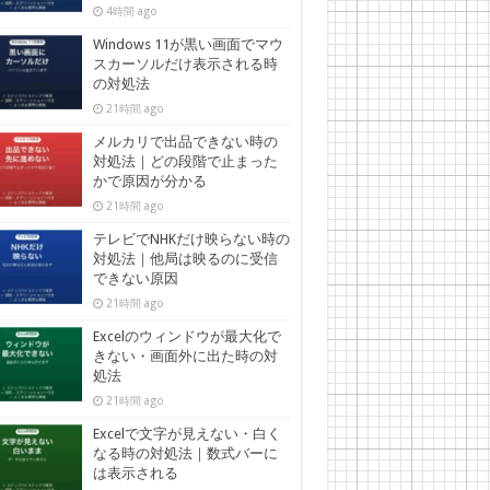
4時間 ago
Windows 11が黒い画面でマウ
スカーソルだけ表示される時
の対処法
21時間 ago
メルカリで出品できない時の
対処法｜どの段階で止まった
かで原因が分かる
21時間 ago
テレビでNHKだけ映らない時の
対処法｜他局は映るのに受信
できない原因
21時間 ago
Excelのウィンドウが最大化で
きない・画面外に出た時の対
処法
21時間 ago
Excelで文字が見えない・白く
なる時の対処法｜数式バーに
は表示される