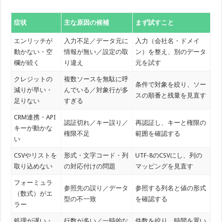
症状
主な原因の候補
まず試すこと
エンリッチが
入力不足／データ元に
入力（会社名・ドメイ
動かない・空
情報が無い／設定の取
ン）を整え、別のデータ
欄が続く
り違え
元を試す
クレジットの
複数ソースを無駄に呼
条件で対象を絞り、ソー
減りが早い・
んでいる／対象行が多
スの順番と残量を見直す
足りない
すぎる
CRM連携・API
認証切れ／キー誤り／
再認証し、キーと権限の
キーが動かな
権限不足
範囲を確認する
い
CSVやリストを
形式・文字コード・列
UTF-8のCSVにし、列の
取り込めない
の対応付けの問題
マッピングを見直す
フォーミュラ
参照先の誤り／データ
参照する列名と値の形式
（数式）がエ
型の不一致
を確認する
ラー
処理が遅い・
行数が多い／一時的な
件数を絞り、時間を置い