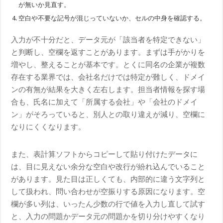
が無いか見直す。
空白や不要な記号が混じっていないか、セルの中身を確認する。
入力が不十分だと、データ元が「該当者を特定できない」
と判断し、空欄を返すことがあります。まずは手がかりを
増やし、整えることが基本です。とくに同名の企業が複数
存在する業界では、会社名だけでは特定が難しく、ドメイ
ンの有無が結果を大きく左右します。担当者情報を探す場
合も、氏名に加えて「所属する会社」や「会社のドメイ
ン」がそろっていると、別人との取り違えが減り、空欄に
なりにくくなります。
また、表計算ソフトからコピーして貼り付けたデータに
は、目に見えない余分な空白や改行が紛れ込んでいること
があります。見た目は正しくても、内部的に違う文字列と
して扱われ、問い合わせが空振りする原因になります。空
欄が多い列は、いったん少数の行で値を入力し直して試す
と、入力の問題かデータ元の問題かを切り分けやすくなり