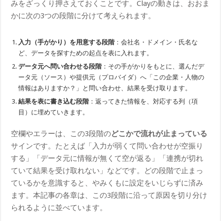
みをざっくり押さえておくことです。Clayの動きは、おおま
かに次の3つの段階に分けて考えられます。
入力（手がかり）を用意する段階
：会社名・ドメイン・氏名な
ど、データを探すための起点を表に入れます。
データ元へ問い合わせる段階
：その手がかりをもとに、選んだデ
ータ元（ソース）や提供元（プロバイダ）へ「この企業・人物の
情報はありますか？」と問い合わせ、結果を受け取ります。
結果を表に書き込む段階
：返ってきた情報を、対応する列（項
目）に埋めていきます。
空欄やエラーは、この3段階の
どこかで流れが止まっている
サインです。たとえば「入力が弱くて問い合わせが空振り
する」「データ元に情報が無くて空が返る」「連携が切れ
ていて結果を受け取れない」などです。どの段階で止まっ
ているかを意識すると、やみくもに設定をいじらずに済み
ます。本記事の各章は、この3段階に沿って原因を切り分け
られるように並べています。