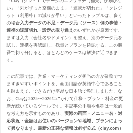
「Clay（クレイ）でデータのエンリッチ（補完）が動かな
い」「列がずっと空欄のまま」「連携が切れた」「クレジ
ット（利用枠）の減りが早い」といったトラブルは、多く
の場合
入力データの不足・データ元（ソース）側の事情・
連携の認証切れ・設定の取り違え
のいずれかが原因です。
まずは入力（会社名やドメイン）を整え、別のデータ元を
試し、連携を再認証し、残量とプランを確認する。この順
番で切り分けると、ほとんどのケースは解決に近づきま
す。
この記事では、営業・マーケティング担当の方が業務でつ
まずきやすいポイントを、画面用語が英語中心であること
も踏まえて、できるだけ平易な日本語で整理しました。な
お、Clayは2025〜2026年にかけて仕様・プラン・料金の更
新が続いているツールです。本記事の手順や名称は一般的
な考え方を示すものであり、
実際の画面・メニュー名・対
応状況・金額はお使いのバージョンや地域、プランによっ
て異なります。最新の正確な情報は必ず公式（clay.com）