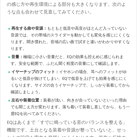
の感じ方や再生環境による部分も大きくなります。次のよ
うな点も合わせて見直してみてください。
再生する曲や音源：
もともと低音や高音がほとんど入っていない
音源では、その帯域のスライダーを動かしても変化を感じにくくな
ります。聞き慣れた、音域の広い曲で試すと違いがわかりやすくな
ります。
音量：
極端に小さい音量だと、EQの効果も控えめに感じられま
す。安全な範囲で、ふだん聞く程度の音量にして確認します。
イヤーチップのフィット：
イヤホンの場合、耳へのフィットがゆ
るいと低音が抜けてしまい、EQで低音を上げても効果を感じにく
くなります。サイズの合うイヤーチップで、しっかり装着してから
確認しましょう。
左右や装着位置：
装着が浅い、向きが合っていないといった理由
でも聞こえ方が変わります。落ち着いて装着し直してから、もう一
度EQを比べてみてください。
EQはあくまで「すでに鳴っている音のバランスを整える」
機能です。土台となる装着や音源が整っていないと、せっ