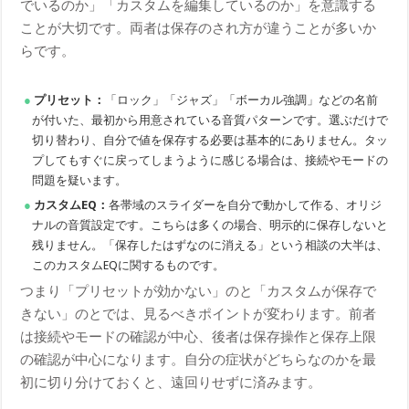
でいるのか」「カスタムを編集しているのか」を意識する
ことが大切です。両者は保存のされ方が違うことが多いか
らです。
プリセット：
「ロック」「ジャズ」「ボーカル強調」などの名前
が付いた、最初から用意されている音質パターンです。選ぶだけで
切り替わり、自分で値を保存する必要は基本的にありません。タッ
プしてもすぐに戻ってしまうように感じる場合は、接続やモードの
問題を疑います。
カスタムEQ：
各帯域のスライダーを自分で動かして作る、オリジ
ナルの音質設定です。こちらは多くの場合、明示的に保存しないと
残りません。「保存したはずなのに消える」という相談の大半は、
このカスタムEQに関するものです。
つまり「プリセットが効かない」のと「カスタムが保存で
きない」のとでは、見るべきポイントが変わります。前者
は接続やモードの確認が中心、後者は保存操作と保存上限
の確認が中心になります。自分の症状がどちらなのかを最
初に切り分けておくと、遠回りせずに済みます。