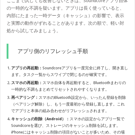
ここまで試しても改善しないときは、Soundcoreアプリ自体
の一時的な不調を疑います。アプリは長く使っていると、
内部にたまった一時データ（キャッシュ）の影響で、表示
と実際の動作がずれることがあります。次の順で、軽い対
処から試してみましょう。
アプリ側のリフレッシュ手順
アプリの再起動：
Soundcoreアプリを一度完全に終了し、開き直し
ます。タスク一覧からスワイプで閉じるのが確実です。
スマホの再起動：
スマホ自体を再起動すると、Bluetoothまわりの
一時的な不調もまとめてリセットされやすくなります。
再ペアリング：
スマホのBluetooth設定から、いったん登録を削除
（ペアリング解除）し、もう一度最初から登録し直します。これ
でアプリと本体の組み合わせがリフレッシュされます。
キャッシュの削除（Android）：
スマホの設定からアプリ一覧で
Soundcoreを選び、ストレージのキャッシュ削除を試します。
iPhoneにはキャッシュ削除の項目がないことが多いため、その場