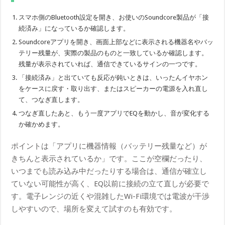
スマホ側のBluetooth設定を開き、お使いのSoundcore製品が「接
続済み」になっているか確認します。
Soundcoreアプリを開き、画面上部などに表示される機器名やバッ
テリー残量が、実際の製品のものと一致しているか確認します。
残量が表示されていれば、通信できているサインの一つです。
「接続済み」と出ていても反応が鈍いときは、いったんイヤホン
をケースに戻す・取り出す、またはスピーカーの電源を入れ直し
て、つなぎ直します。
つなぎ直したあと、もう一度アプリでEQを動かし、音が変化する
か確かめます。
ポイントは「アプリに機器情報（バッテリー残量など）が
きちんと表示されているか」です。ここが空欄だったり、
いつまでも読み込み中だったりする場合は、通信が確立し
ていない可能性が高く、EQ以前に接続の立て直しが必要で
す。電子レンジの近くや混雑したWi-Fi環境では電波が干渉
しやすいので、場所を変えて試すのも有効です。