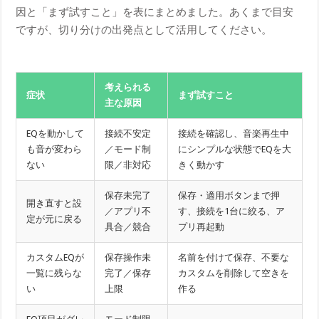
因と「まず試すこと」を表にまとめました。あくまで目安
ですが、切り分けの出発点として活用してください。
考えられる
症状
まず試すこと
主な原因
EQを動かして
接続不安定
接続を確認し、音楽再生中
も音が変わら
／モード制
にシンプルな状態でEQを大
ない
限／非対応
きく動かす
保存未完了
保存・適用ボタンまで押
開き直すと設
／アプリ不
す、接続を1台に絞る、ア
定が元に戻る
具合／競合
プリ再起動
カスタムEQが
保存操作未
名前を付けて保存、不要な
一覧に残らな
完了／保存
カスタムを削除して空きを
い
上限
作る