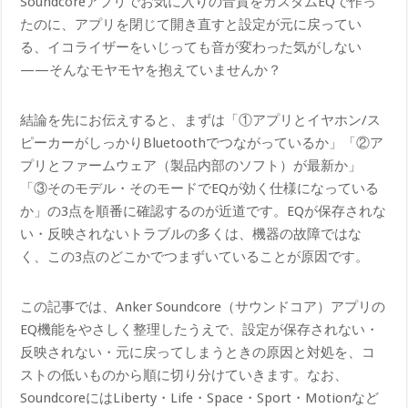
Soundcoreアプリでお気に入りの音質をカスタムEQで作っ
たのに、アプリを閉じて開き直すと設定が元に戻ってい
る、イコライザーをいじっても音が変わった気がしない
——そんなモヤモヤを抱えていませんか？
結論を先にお伝えすると、まずは「①アプリとイヤホン/ス
ピーカーがしっかりBluetoothでつながっているか」「②ア
プリとファームウェア（製品内部のソフト）が最新か」
「③そのモデル・そのモードでEQが効く仕様になっている
か」の3点を順番に確認するのが近道です。EQが保存されな
い・反映されないトラブルの多くは、機器の故障ではな
く、この3点のどこかでつまずいていることが原因です。
この記事では、Anker Soundcore（サウンドコア）アプリの
EQ機能をやさしく整理したうえで、設定が保存されない・
反映されない・元に戻ってしまうときの原因と対処を、コ
ストの低いものから順に切り分けていきます。なお、
SoundcoreにはLiberty・Life・Space・Sport・Motionなど