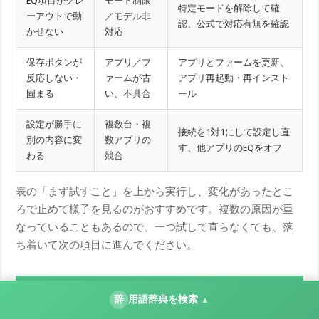
EQ項目がグレ
モード制限
特定モードを解除して確
ーアウトで動
／モデル非
認、公式で対応有無を確認
かせない
対応
保存ボタンが
アプリ／フ
アプリとファームを更新、
反応しない・
ァームが古
アプリ再起動・再インスト
固まる
い、不具合
ール
設定が勝手に
複数台・複
接続を1対1にして設定し直
別の内容に変
数アプリの
す、他アプリのEQをオフ
わる
競合
表の「まず試すこと」を上から実行し、変化があったとこ
ろで止めて様子を見るのがおすすめです。複数の原因が重
なっていることもあるので、一つ試して直らなくても、落
ち着いて次の項目に進んでください。
辞
用語辞典を検索
▲
それでもうまくいかないとき