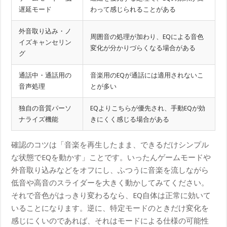
遅延モード
わって感じられることがある
外音取り込み・ノ
周囲音の処理が加わり、EQによる音色
イズキャンセリン
変化が分かりづらくなる場合がある
グ
通話中・通話用の
音楽用のEQが通話には適用されないこ
音声処理
とが多い
独自の音質パーソ
EQよりこちらが優先され、手動EQが効
ナライズ機能
きにくく感じる場合がある
確認のコツは「音楽を再生したまま、できるだけシンプル
な状態でEQを動かす」ことです。いったんゲームモードや
外音取り込みなどをオフにし、ふつうに音楽を流しながら
低音や高音のスライダーを大きく動かしてみてください。
それで音色がはっきり変わるなら、EQ自体は正常に効いて
いることになります。逆に、特定モードのときだけ変化を
感じにくいのであれば、それはモードによる仕様の可能性