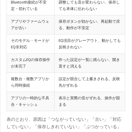
Bluetooth接続が不安
調整しても音が変わらない、保存し
定・切れている
ても本体に伝わらない
アプリやファームウェ
保存ボタンが効かない、再起動で戻
アが古い
る、動作が不安定
そのモデル・モードが
EQ項目がグレーアウト、動かしても
EQ非対応
反映されない
カスタムEQの保存操作
作った設定が一覧に残らない、開き
が未完了
直すと消える
複数台・複数アプリか
設定が競合して上書きされる、反映
ら同時接続
先がずれる
アプリの一時的な不具
表示と実際の音がずれる、操作が固
合・キャッシュ
まる
表のとおり、原因は「つながっていない」「古い」「対応
していない」「保存しきれていない」「ぶつかっている」