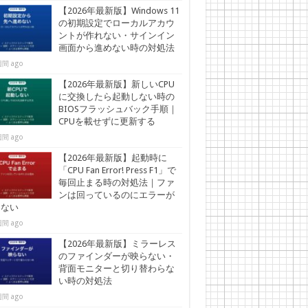
【2026年最新版】Windows 11
の初期設定でローカルアカウ
ントが作れない・サインイン
画面から進めない時の対処法
間 ago
【2026年最新版】新しいCPU
に交換したら起動しない時の
BIOSフラッシュバック手順｜
CPUを載せずに更新する
間 ago
【2026年最新版】起動時に
「CPU Fan Error! Press F1」で
毎回止まる時の対処法｜ファ
ンは回っているのにエラーが
えない
間 ago
【2026年最新版】ミラーレス
のファインダーが映らない・
背面モニターと切り替わらな
い時の対処法
間 ago