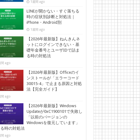
1週間 ago
LINEが開かない・すぐ落ちる
時の症状別診断と対処法｜
iPhone・Android別
1週間 ago
【2026年最新版】ねんきんネ
ットにログインできない・基
礎年金番号とユーザIDで詰ま
る時の対処法
間 ago
【2026年最新版】Officeのイ
ンストールが「エラーコード
30015-4」で止まる原因と対処
法【完全ガイド】
間 ago
【2026年最新版】Windows
Updateが0xC1900101で失敗し
「以前のバージョンの
Windowsを復元しています」
戻る時の対処法
間 ago