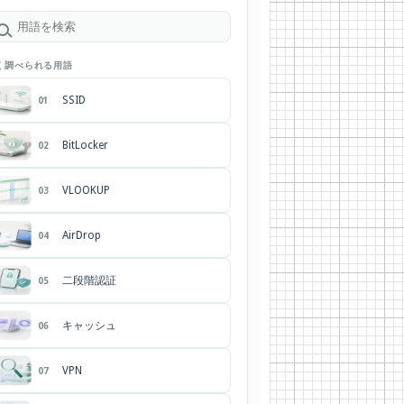
く調べられる用語
SSID
01
BitLocker
02
VLOOKUP
03
AirDrop
04
二段階認証
05
キャッシュ
06
VPN
07