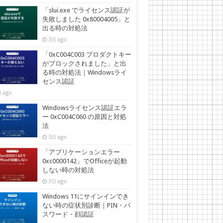
「slui.exe でライセンス認証が
失敗しました 0x80004005」と
出る時の対処法
3日 ago
「0xC004C003 プロダクトキー
がブロックされました」と出
る時の対処法｜Windowsライ
センス認証
 ago
Windowsライセンス認証エラ
ー 0xC004C060 の原因と対処
法
3日 ago
「アプリケーションエラー
0xc0000142」でOfficeが起動
しない時の対処法
3日 ago
Windows 11にサインインでき
ない時の症状別診断｜PIN・パ
スワード・顔認証