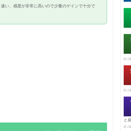
と違い、感度が非常に高いので少量のゲインで十分で
2週
2週
と
2週