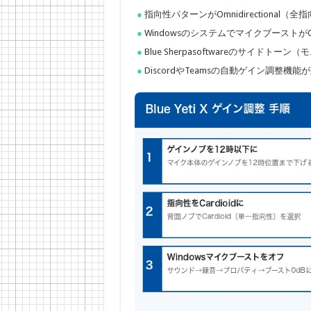
指向性パターンがOmnidirectiona
Windowsのシステムでマイクブースト
Blue Sherpasoftwareのサイドト
DiscordやTeamsの自動ゲイン調整