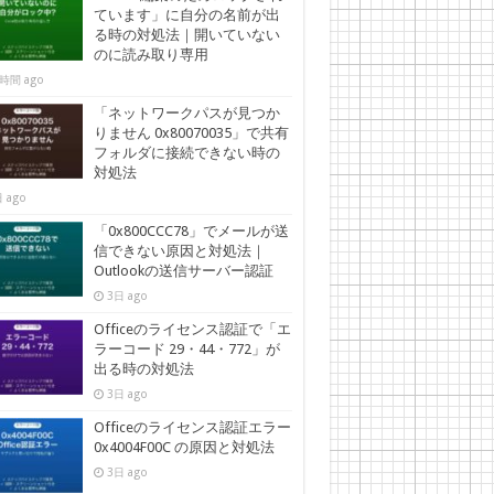
ています」に自分の名前が出
る時の対処法｜開いていない
のに読み取り専用
時間 ago
「ネットワークパスが見つか
りません 0x80070035」で共有
フォルダに接続できない時の
対処法
 ago
「0x800CCC78」でメールが送
信できない原因と対処法｜
Outlookの送信サーバー認証
3日 ago
Officeのライセンス認証で「エ
ラーコード 29・44・772」が
出る時の対処法
3日 ago
Officeのライセンス認証エラー
0x4004F00C の原因と対処法
3日 ago