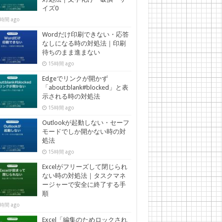
イズ0
時間 ago
Wordだけ印刷できない・応答
なしになる時の対処法｜印刷
待ちのまま進まない
15時間 ago
Edgeでリンクが開かず
「about:blank#blocked」と表
示される時の対処法
15時間 ago
Outlookが起動しない・セーフ
モードでしか開かない時の対
処法
15時間 ago
Excelがフリーズして閉じられ
ない時の対処法｜タスクマネ
ージャーで安全に終了する手
順
時間 ago
Excel「編集のためロックされ