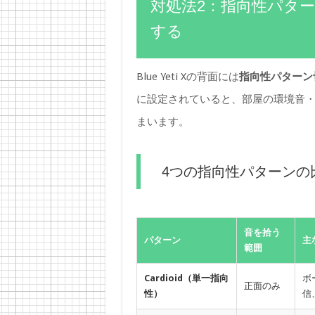
対処法2：指向性パターン
する
Blue Yeti Xの背面には
指向性パターン
に設定されていると、部屋の環境音・
まいます。
4つの指向性パターンの
音を拾う
パターン
主
範囲
Cardioid（単一指向
ボ
正面のみ
性）
信