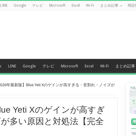
LINE
Google
テレビ
Microsoft
Excel
Wi-Fi
まとめ記事
用語
c
LINE
Google
テレビ
Microsoft
Excel
Wi-Fi
まとめ記事
026年最新版】Blue Yeti Xのゲインが高すぎる・音割れ・ノイズが
ue Yeti Xのゲインが高すぎ
ズが多い原因と対処法【完全
1