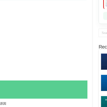
Rec
な原因