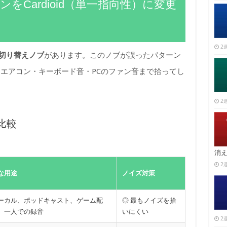
をCardioid（単一指向性）に変更
2週
切り替えノブ
があります。このノブが誤ったパターン
エアコン・キーボード音・PCのファン音まで拾ってし
2週
比較
消
2週
な用途
ノイズ対策
ーカル、ポッドキャスト、ゲーム配
◎ 最もノイズを拾
、一人での録音
いにくい
2週