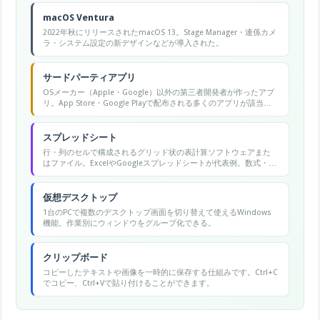
macOS Ventura
2022年秋にリリースされたmacOS 13。Stage Manager・連係カメ
ラ・システム設定の新デザインなどが導入された。
サードパーティアプリ
OSメーカー（Apple・Google）以外の第三者開発者が作ったアプ
リ。App Store・Google Playで配布される多くのアプリが該当す
る。
スプレッドシート
行・列のセルで構成されるグリッド状の表計算ソフトウェアまた
はファイル。ExcelやGoogleスプレッドシートが代表例。数式・グ
ラフ・データ分析機能を持ち、業務のデータ管理に広く使われ
る。
仮想デスクトップ
1台のPCで複数のデスクトップ画面を切り替えて使えるWindows
機能。作業別にウィンドウをグループ化できる。
クリップボード
コピーしたテキストや画像を一時的に保存する仕組みです。Ctrl+C
でコピー、Ctrl+Vで貼り付けることができます。