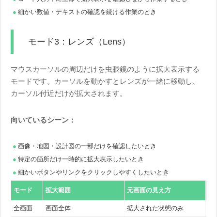
細かい数値・テキストの確認を続ける作業のとき
モード3：レンズ（Lens）
マウスカーソルの周辺だけを虫眼鏡のように拡大表示する
モードです。カーソルを動かすとレンズが一緒に移動し、
カーソル付近だけが拡大されます。
向いているシーン：
画像・地図・設計図の一部だけを確認したいとき
特定の箇所だけ一時的に拡大表示したいとき
細かいボタンやリンクをクリックしやすくしたいとき
モード
拡大範囲
元画面の見え方
主
全画面
画面全体
拡大された状態のみ
長