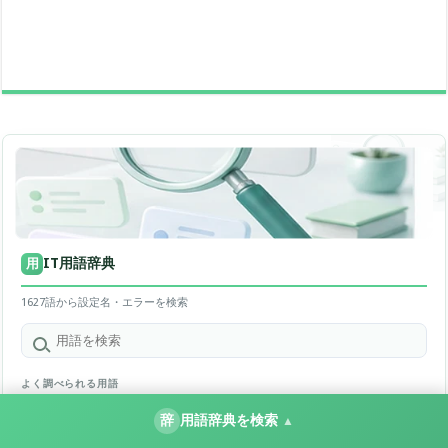
IT用語辞典
用
1627語から設定名・エラーを検索
よく調べられる用語
辞
用語辞典を検索
▲
SSID
01