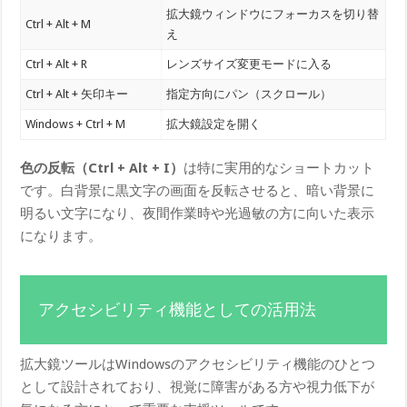
拡大鏡ウィンドウにフォーカスを切り替
Ctrl + Alt + M
え
Ctrl + Alt + R
レンズサイズ変更モードに入る
Ctrl + Alt + 矢印キー
指定方向にパン（スクロール）
Windows + Ctrl + M
拡大鏡設定を開く
色の反転（Ctrl + Alt + I）
は特に実用的なショートカット
です。白背景に黒文字の画面を反転させると、暗い背景に
明るい文字になり、夜間作業時や光過敏の方に向いた表示
になります。
アクセシビリティ機能としての活用法
拡大鏡ツールはWindowsのアクセシビリティ機能のひとつ
として設計されており、視覚に障害がある方や視力低下が