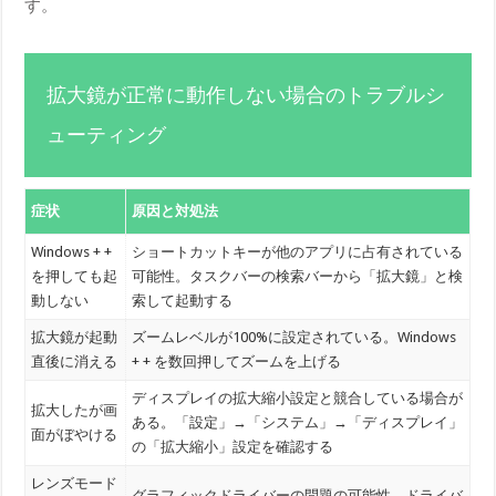
す。
拡大鏡が正常に動作しない場合のトラブルシ
ューティング
症状
原因と対処法
Windows + +
ショートカットキーが他のアプリに占有されている
を押しても起
可能性。タスクバーの検索バーから「拡大鏡」と検
動しない
索して起動する
拡大鏡が起動
ズームレベルが100%に設定されている。Windows
直後に消える
+ + を数回押してズームを上げる
ディスプレイの拡大縮小設定と競合している場合が
拡大したが画
ある。「設定」→「システム」→「ディスプレイ」
面がぼやける
の「拡大縮小」設定を確認する
レンズモード
グラフィックドライバーの問題の可能性。ドライバ