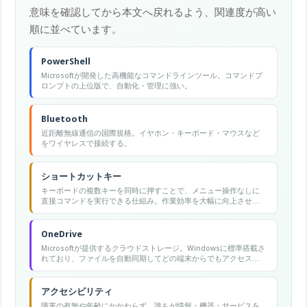
意味を確認してから本文へ戻れるよう、関連度が高い
順に並べています。
PowerShell
Microsoftが開発した高機能なコマンドラインツール。コマンドプ
ロンプトの上位版で、自動化・管理に強い。
Bluetooth
近距離無線通信の国際規格。イヤホン・キーボード・マウスなど
をワイヤレスで接続する。
ショートカットキー
キーボードの複数キーを同時に押すことで、メニュー操作なしに
直接コマンドを実行できる仕組み。作業効率を大幅に向上させ
る。
OneDrive
Microsoftが提供するクラウドストレージ。Windowsに標準搭載さ
れており、ファイルを自動同期してどの端末からでもアクセスで
きる。
アクセシビリティ
障害の有無や年齢にかかわらず、誰もが情報・機器・サービスを