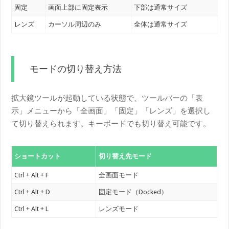
固定
画面上部に固定表示
下部は通常サイズ
作
レンズ
カーソル周辺のみ
全体は通常サイズ
一
モードの切り替え方法
拡大鏡ツールが起動している状態で、ツールバーの「表
示」メニューから「全画面」「固定」「レンズ」を選択し
て切り替えられます。キーボードでも切り替え可能です。
ショートカット
切り替え先モード
Ctrl + Alt + F
全画面モード
Ctrl + Alt + D
固定モード（Docked）
Ctrl + Alt + L
レンズモード