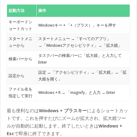
起動方法
操作
キーボードシ
Windowsキー + 「+（プラス）」キーを押す
ョートカット
スタートメニ
スタートメニュー →「すべてのアプリ」
ューから
→「Windowsアクセシビリティ」→「拡大鏡」
タスクバーの検索バーに「拡大鏡」と入力して
検索バーから
Enter
設定 →「アクセシビリティ」→「拡大鏡」→「拡
設定から
大鏡を開く」
ファイル名を
Windows + R → 「magnify」と入力 → Enter
指定して実行
最も便利なのは
Windows + プラスキー
によるショートカッ
トです。これを押すたびにズームが拡大され、拡大鏡ツー
ルが自動的に起動します。終了したいときは
Windows +
Esc
で即座に終了できます。