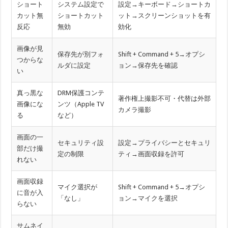
ショート
システム設定で
設定→キーボード→ショートカ
カット無
ショートカット
ット→スクリーンショットを有
反応
無効
効化
画像が見
保存先が別フォ
Shift + Command + 5→オプシ
つからな
ルダに設定
ョン→保存先を確認
い
真っ黒な
DRM保護コンテ
著作権上撮影不可・代替は外部
画像にな
ンツ（Apple TV
カメラ撮影
る
など）
画面の一
セキュリティ設
設定→プライバシーとセキュリ
部だけ撮
定の制限
ティ→画面収録を許可
れない
画面収録
マイク選択が
Shift + Command + 5→オプシ
に音が入
「なし」
ョン→マイクを選択
らない
サムネイ