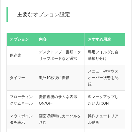
主要なオプション設定
オプション
内容
おすすめ用途
デスクトップ・書類・ク
専用フォルダに自
保存先
リップボードなど選択
動振り分け
メニューやマウス
タイマー
5秒/10秒後に撮影
オーバー状態を記
録
フローティン
撮影直後のサムネ表示
即マークアップし
グサムネール
ON/OFF
たい人はON
マウスポイン
画面収録時にカーソルを
操作チュートリア
タを表示
含む
ル動画