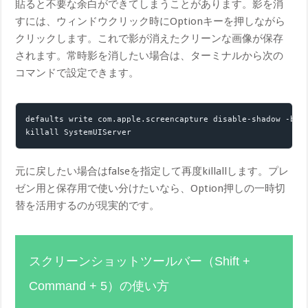
貼ると不要な余白ができてしまうことがあります。影を消
すには、ウィンドウクリック時にOptionキーを押しながら
クリックします。これで影が消えたクリーンな画像が保存
されます。常時影を消したい場合は、ターミナルから次の
コマンドで設定できます。
default​s write com.apple.screencapture disable-shadow -bool
kill​all SystemUIServer
元に戻したい場合はfalseを指定して再度kill​allします。プレ
ゼン用と保存用で使い分けたいなら、Option押しの一時切
替を活用するのが現実的です。
スクリーンショットツールバー（Shift +
Command + 5）の使い方