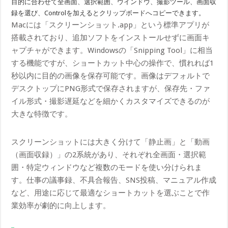
目的に合わせて全画面、選択範囲、ウインドウ、撮影ツール、画面収
録を選び、Controlを加えるとクリップボードへコピーできます。
Macには「スクリーンショット.app」という標準アプリが
搭載されており、追加ソフトをインストールせずに画面キ
ャプチャができます。Windowsの「Snipping Tool」に相当
する機能ですが、ショートカット中心の操作で、慣れれば1
秒以内に目的の画像を保存可能です。画像はデフォルトで
デスクトップにPNG形式で保存されますが、保存先・ファ
イル形式・撮影遅延などを細かくカスタマイズできるのが
大きな特徴です。
スクリーンショットには大きく分けて「静止画」と「動画
（画面収録）」の2系統があり、それぞれ全画面・選択範
囲・特定ウィンドウなど複数のモードを使い分けられま
す。仕事の議事録、不具合報告、SNS投稿、マニュアル作成
など、用途に応じて最適なショートカットを選ぶことで作
業効率が劇的に向上します。