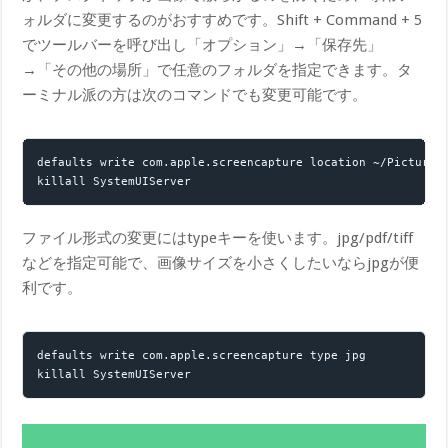
ォルダに変更するのがおすすめです。Shift + Command + 5
でツールバーを呼び出し「オプション」→「保存先」
→「その他の場所」で任意のフォルダを指定できます。タ
ーミナル派の方は次のコマンドでも変更可能です。
default​s write com.apple.screencapture location ~/Pictures/
kill​all SystemUIServer
ファイル形式の変更にはtypeキーを使います。jpg/pdf/tiff
などを指定可能で、画像サイズを小さくしたいならjpgが便
利です。
default​s write com.apple.screencapture type jpg

kill​all SystemUIServer