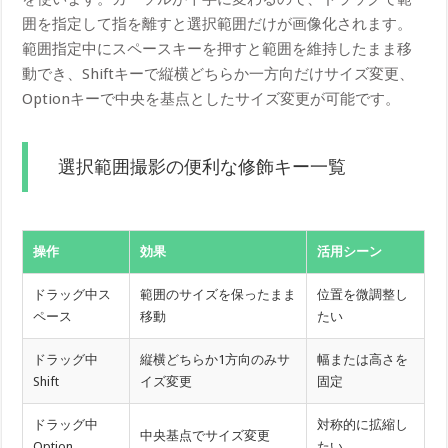
囲を指定して指を離すと選択範囲だけが画像化されます。
範囲指定中にスペースキーを押すと範囲を維持したまま移
動でき、Shiftキーで縦横どちらか一方向だけサイズ変更、
Optionキーで中央を基点としたサイズ変更が可能です。
選択範囲撮影の便利な修飾キー一覧
操作
効果
活用シーン
ドラッグ中ス
範囲のサイズを保ったまま
位置を微調整し
ペース
移動
たい
ドラッグ中
縦横どちらか1方向のみサ
幅または高さを
Shift
イズ変更
固定
ドラッグ中
対称的に拡縮し
中央基点でサイズ変更
Option
たい