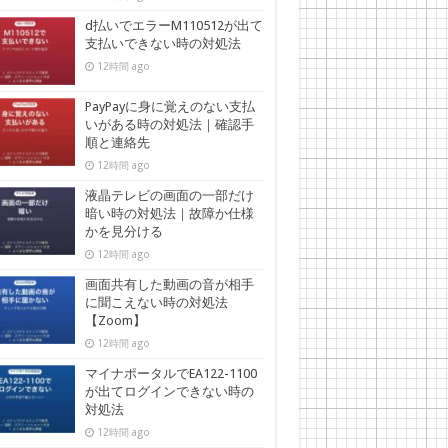
d払いでエラーM110512が出て
支払いできない時の対処法
12時間 ago
PayPayに身に覚えのない支払
いがある時の対処法｜確認手
順と連絡先
12時間 ago
液晶テレビの画面の一部だけ
暗い時の対処法｜故障か仕様
かを見分ける
12時間 ago
画面共有した動画の音が相手
に聞こえない時の対処法
【Zoom】
12時間 ago
マイナポータルでEA122-1100
が出てログインできない時の
対処法
12時間 ago