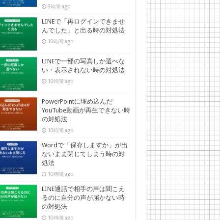
8時間 ago
LINEで「再ログインできませ
んでした」と出る時の対処法
10時間 ago
LINEで一部の写真しか選べな
い・表示されない時の対処法
10時間 ago
PowerPointに埋め込んだ
YouTube動画が再生できない時
の対処法
10時間 ago
Wordで「保存しますか」が出
ないまま閉じてしまう時の対
処法
10時間 ago
LINE通話で相手の声は聞こえ
るのに自分の声が届かない時
の対処法
10時間 ago