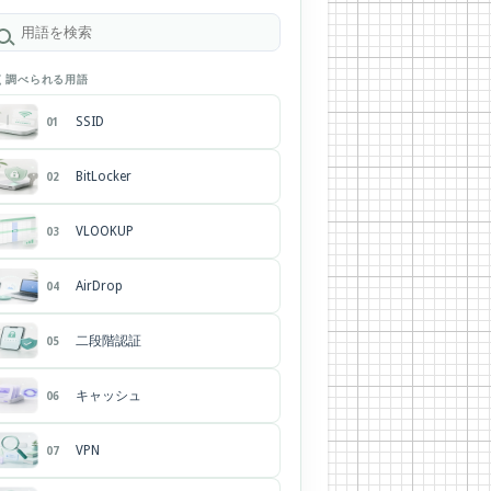
く調べられる用語
SSID
01
BitLocker
02
VLOOKUP
03
AirDrop
04
二段階認証
05
キャッシュ
06
VPN
07