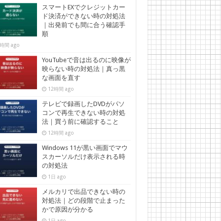
スマートEXでクレジットカー
ド決済ができない時の対処法
｜出発前でも間に合う確認手
順
時間 ago
YouTubeで音は出るのに映像が
映らない時の対処法｜真っ黒
な画面を直す
12時間 ago
テレビで録画したDVDがパソ
コンで再生できない時の対処
法｜買う前に確認すること
12時間 ago
Windows 11が黒い画面でマウ
スカーソルだけ表示される時
の対処法
1日 ago
メルカリで出品できない時の
対処法｜どの段階で止まった
かで原因が分かる
1日 ago