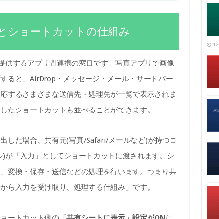
シートとショートカットの仕組み
12
、iOSが提供するアプリ間連携の窓口です。写真アプリで画像
ると、AirDrop・メッセージ・メール・サードパー
対応するさまざまな送信先・処理先が一覧で表示されま
作したショートカットも並べることができます。
た場合、共有元(写真/Safari/メールなど)が持つコ
ァイル)が「入力」としてショートカットに渡されます。シ
り、変換・保存・送信などの処理を行います。つまり共
リから入力を受け取り、処理する仕組み」です。
ショートカット側の
「共有シートに表示」設定がON
に