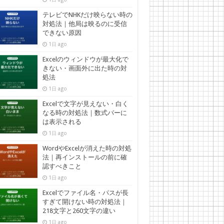
テレビでNHKだけ映らない時の
対処法｜他局は映るのに受信
できない原因
1日 ago
Excelのウィンドウが最大化で
きない・画面外に出た時の対
処法
1日 ago
Excelで文字が見えない・白く
なる時の対処法｜数式バーに
は表示される
1日 ago
WordやExcelが消えた時の対処
法｜再インストールの前に確
認すべきこと
1日 ago
Excelでファイル名・パスが長
すぎて開けない時の対処法｜
218文字と260文字の違い
1日 ago