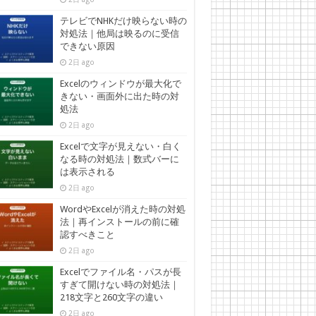
テレビでNHKだけ映らない時の
対処法｜他局は映るのに受信
できない原因
2日 ago
Excelのウィンドウが最大化で
きない・画面外に出た時の対
処法
2日 ago
Excelで文字が見えない・白く
なる時の対処法｜数式バーに
は表示される
2日 ago
WordやExcelが消えた時の対処
法｜再インストールの前に確
認すべきこと
2日 ago
Excelでファイル名・パスが長
すぎて開けない時の対処法｜
218文字と260文字の違い
2日 ago