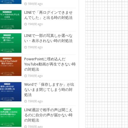
18時間 ago
LINEで「再ログインできませ
んでした」と出る時の対処法
19時間 ago
LINEで一部の写真しか選べな
い・表示されない時の対処法
19時間 ago
PowerPointに埋め込んだ
YouTube動画が再生できない時
の対処法
19時間 ago
Wordで「保存しますか」が出
ないまま閉じてしまう時の対
処法
19時間 ago
LINE通話で相手の声は聞こえ
るのに自分の声が届かない時
の対処法
19時間 ago