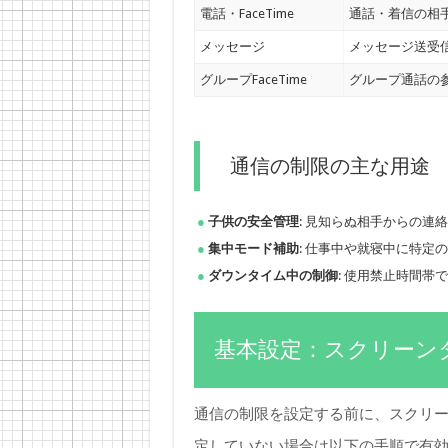
電話・FaceTime
通話・着信の相
メッセージ
メッセージ送受
グループFaceTime
グループ通話の
通信の制限の主な用途
子供の安全管理
: 見知らぬ相手からの連
集中モード補助
: 仕事中や就寝中に特定
ダウンタイム中の制御
: 使用禁止時間
基本設定：スクリーン
通信の制限を設定する前に、スクリ
定していない場合は以下の手順で有