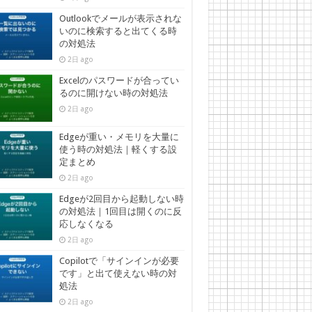
Outlookでメールが表示されな
いのに検索すると出てくる時
の対処法
2日 ago
Excelのパスワードが合ってい
るのに開けない時の対処法
2日 ago
Edgeが重い・メモリを大量に
使う時の対処法｜軽くする設
定まとめ
2日 ago
Edgeが2回目から起動しない時
の対処法｜1回目は開くのに反
応しなくなる
2日 ago
Copilotで「サインインが必要
です」と出て使えない時の対
処法
2日 ago