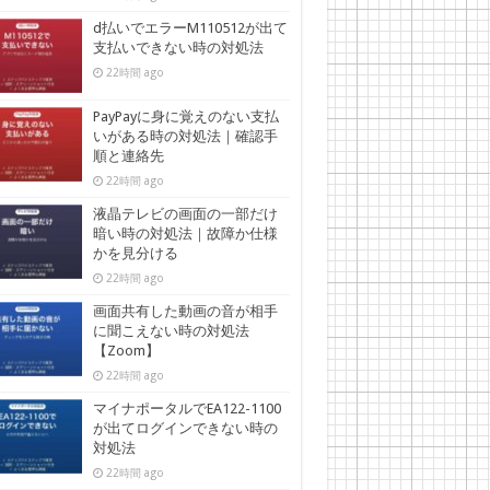
d払いでエラーM110512が出て
支払いできない時の対処法
22時間 ago
PayPayに身に覚えのない支払
いがある時の対処法｜確認手
順と連絡先
22時間 ago
液晶テレビの画面の一部だけ
暗い時の対処法｜故障か仕様
かを見分ける
22時間 ago
画面共有した動画の音が相手
に聞こえない時の対処法
【Zoom】
22時間 ago
マイナポータルでEA122-1100
が出てログインできない時の
対処法
22時間 ago