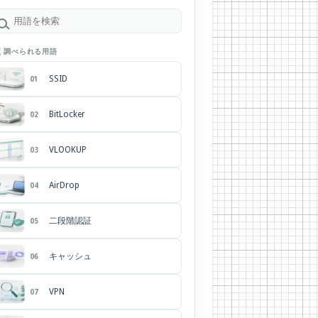
く調べられる用語
SSID
01
BitLocker
02
VLOOKUP
03
AirDrop
04
二段階認証
05
キャッシュ
06
VPN
07