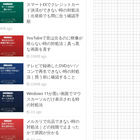
スマートEXでクレジットカー
ド決済ができない時の対処法
｜出発前でも間に合う確認手
順
時間 ago
YouTubeで音は出るのに映像が
映らない時の対処法｜真っ黒
な画面を直す
22時間 ago
テレビで録画したDVDがパソ
コンで再生できない時の対処
法｜買う前に確認すること
22時間 ago
Windows 11が黒い画面でマウ
スカーソルだけ表示される時
の対処法
2日 ago
メルカリで出品できない時の
対処法｜どの段階で止まった
かで原因が分かる
2日 ago