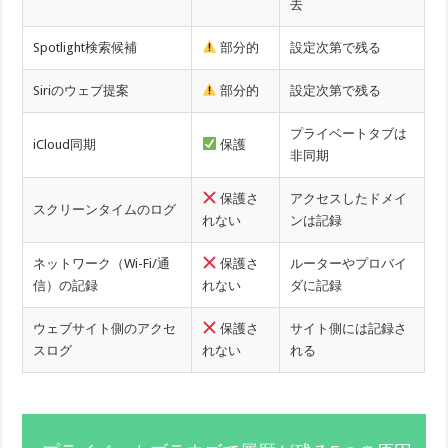
去
Spotlight検索候補
部分的
設定次第で残る
Siriのウェブ提案
部分的
設定次第で残る
プライベートタブは
iCloud同期
保護
非同期
保護さ
アクセスしたドメイ
スクリーンタイムのログ
れない
ンは記録
ネットワーク（Wi-Fi/通
保護さ
ルーターやプロバイ
信）の記録
れない
ダに記録
ウェブサイト側のアクセ
保護さ
サイト側には記録さ
スログ
れない
れる