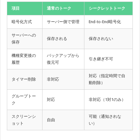
項目
通常のトーク
シークレットトーク
暗号化方式
サーバー側で管理
End-to-End暗号化
サーバーへの
保存される
保存されない
保存
機種変更後の
バックアップから
引き継ぎ不可
履歴
復元可
対応（指定時間で自
タイマー削除
非対応
動削除）
グループトー
対応
非対応（1対1のみ）
ク
スクリーンシ
可能（通知されな
自由
ョット
い）