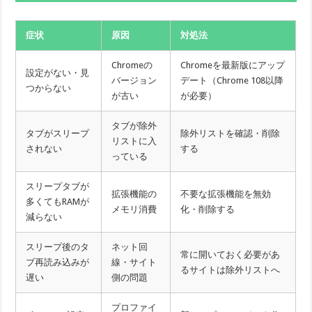
症状
原因
対処法
Chromeの
Chromeを最新版にアップ
設定がない・見
バージョン
デート（Chrome 108以降
つからない
が古い
が必要）
タブが除外
タブがスリープ
除外リストを確認・削除
リストに入
されない
する
っている
スリープタブが
拡張機能の
不要な拡張機能を無効
多くてもRAMが
メモリ消費
化・削除する
減らない
スリープ後のタ
ネット回
常に開いておく必要があ
ブ再読み込みが
線・サイト
るサイトは除外リストへ
遅い
側の問題
プロファイ