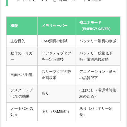
省エネモード
機能
メモリセーバー
（ENERGY SAVER）
主な目的
RAM消費の削減
バッテリー消費の削減
動作のトリガ
非アクティブタブ
バッテリー残量低下
ー
を一定時間後
時・電源未接続時
スリープタブの静
アニメーション・動画
画面への影響
止画表示
の品質低下
デスクトップ
ほぼなし（電源常時接
あり
PCでの効果
続のため）
ノートPCへの
あり（バッテリー延
あり（RAM節約）
効果
長）