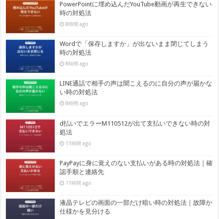
PowerPointに埋め込んだYouTube動画が再生できない
時の対処法
8時間 ago
Wordで「保存しますか」が出ないまま閉じてしまう
時の対処法
8時間 ago
LINE通話で相手の声は聞こえるのに自分の声が届かな
い時の対処法
8時間 ago
d払いでエラーM110512が出て支払いできない時の対
処法
11時間 ago
PayPayに身に覚えのない支払いがある時の対処法｜確
認手順と連絡先
11時間 ago
液晶テレビの画面の一部だけ暗い時の対処法｜故障か
仕様かを見分ける