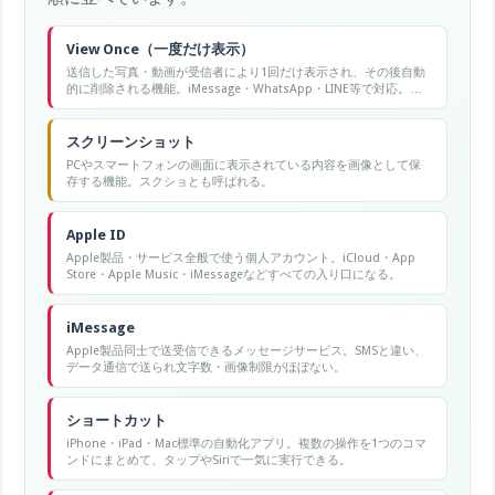
View Once（一度だけ表示）
送信した写真・動画が受信者により1回だけ表示され、その後自動
的に削除される機能。iMessage・WhatsApp・LINE等で対応。秘
密性の高いコンテンツの共有、プライバシー保護、誤送信リスク
軽減に効果的。
スクリーンショット
PCやスマートフォンの画面に表示されている内容を画像として保
存する機能。スクショとも呼ばれる。
Apple ID
Apple製品・サービス全般で使う個人アカウント。iCloud・App
Store・Apple Music・iMessageなどすべての入り口になる。
iMessage
Apple製品同士で送受信できるメッセージサービス。SMSと違い、
データ通信で送られ文字数・画像制限がほぼない。
ショートカット
iPhone・iPad・Mac標準の自動化アプリ。複数の操作を1つのコマ
ンドにまとめて、タップやSiriで一気に実行できる。