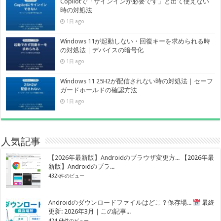
Copilotで「サインインが必要です」と出て使えない
時の対処法
1日 ago
Windows 11が起動しない・回復キーを求められる時
の対処法｜デバイスの暗号化
1日 ago
Windows 11 25H2が配信されない時の対処法｜セーフ
ガードホールドの確認方法
1日 ago
人気記事
【2026年最新版】Androidのブラウザ変更方...
【2026年最
新版】Androidのブラ...
432k件のビュー
Androidのダウンロードファイルはどこ？保存場...
最終
更新: 2026年3月｜この記事...
424.6k件のビュー