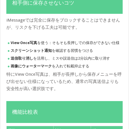
相手側に保存させないコツ
iMessageでは完全に保存をブロックすることはできません
が、リスクを下げる工夫は可能です。
View Once写真
を使う：そもそも長押しでの保存ができない仕様
スクリーンショット通知
を確認する習慣をつける
送信取り消し
を活用し、ミスや誤送信は2分以内に取り消す
画像にウォーターマーク
を入れて転載抑止する
特にView Once写真は、相手が長押しから保存メニューを呼
び出せない仕様になっているため、通常の写真送信よりも
安全性が高い選択肢です。
機能比較表