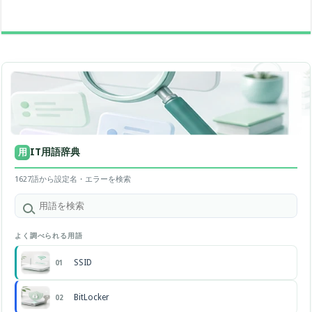
IT用語辞典
用
1627語から設定名・エラーを検索
よく調べられる用語
SSID
01
BitLocker
02