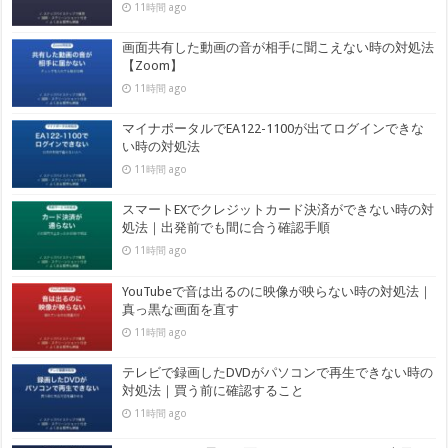
11時間 ago
画面共有した動画の音が相手に聞こえない時の対処法
【Zoom】
11時間 ago
マイナポータルでEA122-1100が出てログインできな
い時の対処法
11時間 ago
スマートEXでクレジットカード決済ができない時の対
処法｜出発前でも間に合う確認手順
11時間 ago
YouTubeで音は出るのに映像が映らない時の対処法｜
真っ黒な画面を直す
11時間 ago
テレビで録画したDVDがパソコンで再生できない時の
対処法｜買う前に確認すること
11時間 ago