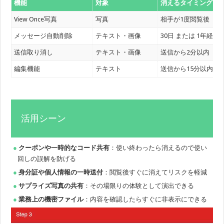
機能
対象
消えるタイミング
View Once写真
写真
相手が1度閲覧後
メッセージ自動削除
テキスト・画像
30日 または 1年経過
送信取り消し
テキスト・画像
送信から2分以内
編集機能
テキスト
送信から15分以内
活用シーン
クーポンや一時的なコード共有
：使い終わったら消えるので使い
回しの誤解を防げる
身分証や個人情報の一時送付
：閲覧後すぐに消えてリスクを軽減
サプライズ写真の共有
：その場限りの体験として演出できる
業務上の機密ファイル
：内容を確認したらすぐに非表示にできる