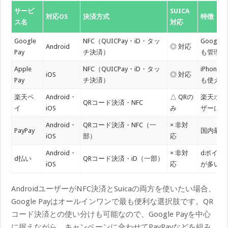
サービ
SUICA
対応OS
決済方式
特徴
ス名
対応
Google
NFC（QUICPay・iD・タッ
Goog
Android
◎ 対応
Pay
チ決済）
も管理で
Apple
NFC（QUICPay・iD・タッ
iPhone
iOS
◎ 対応
Pay
チ決済）
も使える
楽天ペ
Android・
△ QRの
楽天ポイ
QRコード決済・NFC
イ
iOS
み
ザーに最
Android・
QRコード決済・NFC（一
× 非対
PayPay
国内最大
iOS
部）
応
Android・
× 非対
dポイン
d払い
QRコード決済・iD（一部）
iOS
応
が多い
AndroidユーザーがNFC決済とSuicaの両方を使いたい場合、
Google Payはオールインワンで最も便利な選択肢です。QR
コード決済との使い分けも可能なので、Google Payを中心
に据えながら、キャンペーンに合わせてPayPayなどを組み