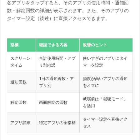
各アプリをタップすると、そのアプリの使用時間・通知回
数・解錠回数の詳細が表示されます。また、そのアプリの
タイマー設定（後述）に直接アクセスできます。
指標
確認できる内容
改善のヒント
スクリーン
合計使用時間・アプ
使いすぎのアプリにタイ
タイム
リ別内訳
マーを設定
1日の通知総数・ア
頻度が高いアプリの通知
通知回数
プリ別
をオフに
就寝前は「就寝モード」
解錠回数
画面解錠の回数
を活用
タイマー設定へ直接アク
アプリ詳細
特定アプリの全指標
セス