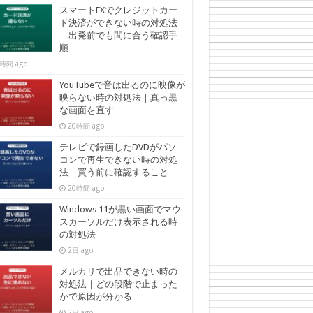
スマートEXでクレジットカー
ド決済ができない時の対処法
｜出発前でも間に合う確認手
順
時間 ago
YouTubeで音は出るのに映像が
映らない時の対処法｜真っ黒
な画面を直す
20時間 ago
テレビで録画したDVDがパソ
コンで再生できない時の対処
法｜買う前に確認すること
20時間 ago
Windows 11が黒い画面でマウ
スカーソルだけ表示される時
の対処法
2日 ago
メルカリで出品できない時の
対処法｜どの段階で止まった
かで原因が分かる
2日 ago