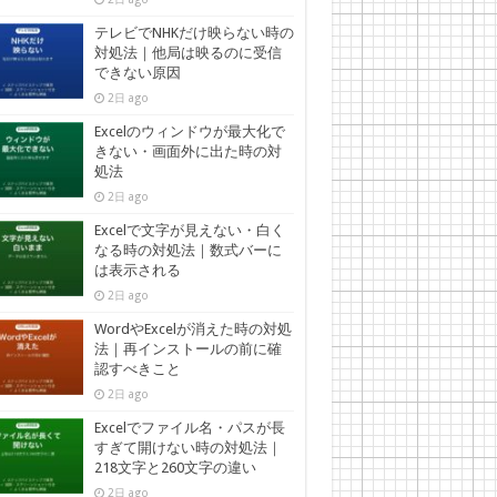
テレビでNHKだけ映らない時の
対処法｜他局は映るのに受信
できない原因
2日 ago
Excelのウィンドウが最大化で
きない・画面外に出た時の対
処法
2日 ago
Excelで文字が見えない・白く
なる時の対処法｜数式バーに
は表示される
2日 ago
WordやExcelが消えた時の対処
法｜再インストールの前に確
認すべきこと
2日 ago
Excelでファイル名・パスが長
すぎて開けない時の対処法｜
218文字と260文字の違い
2日 ago