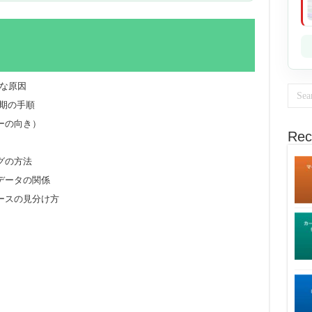
主な原因
同期の手順
ーの向き）
Rec
グの方法
データの関係
ースの見分け方