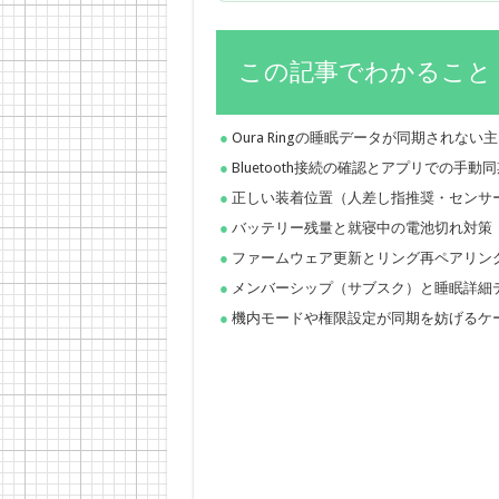
この記事でわかること
Oura Ringの睡眠データが同期されない
Bluetooth接続の確認とアプリでの手動
正しい装着位置（人差し指推奨・センサ
バッテリー残量と就寝中の電池切れ対策
ファームウェア更新とリング再ペアリン
メンバーシップ（サブスク）と睡眠詳細
機内モードや権限設定が同期を妨げるケ