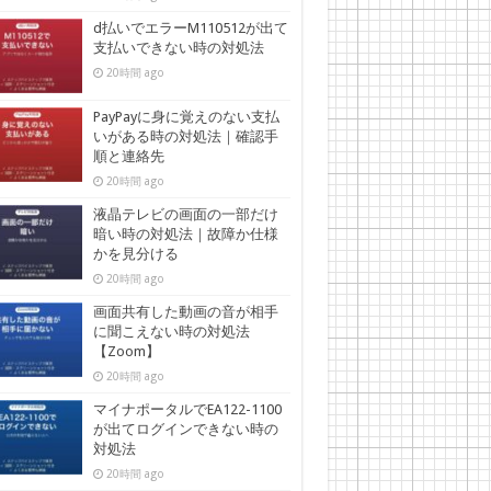
d払いでエラーM110512が出て
支払いできない時の対処法
20時間 ago
PayPayに身に覚えのない支払
いがある時の対処法｜確認手
順と連絡先
20時間 ago
液晶テレビの画面の一部だけ
暗い時の対処法｜故障か仕様
かを見分ける
20時間 ago
画面共有した動画の音が相手
に聞こえない時の対処法
【Zoom】
20時間 ago
マイナポータルでEA122-1100
が出てログインできない時の
対処法
20時間 ago