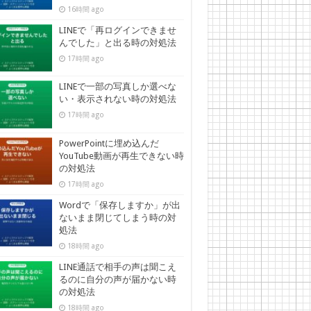
16時間 ago
LINEで「再ログインできませ
んでした」と出る時の対処法
17時間 ago
LINEで一部の写真しか選べな
い・表示されない時の対処法
17時間 ago
PowerPointに埋め込んだ
YouTube動画が再生できない時
の対処法
17時間 ago
Wordで「保存しますか」が出
ないまま閉じてしまう時の対
処法
18時間 ago
LINE通話で相手の声は聞こえ
るのに自分の声が届かない時
の対処法
18時間 ago