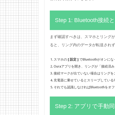
Step 1: Bluetoo
まず確認すべきは、スマホとリングがB
ると、リング内のデータが転送され
スマホの
[ 設定 ]
でBluetoothがオン
Ouraアプリを開き、リングが「接続済
接続マークが出ていない場合はリングを
充電器に乗せているとスリープしている
それでも認識しなければBluetoothを
Step 2: アプリで手