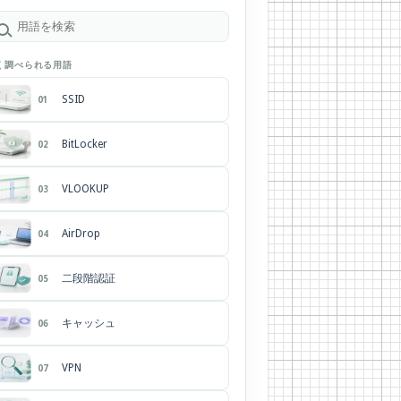
く調べられる用語
SSID
01
BitLocker
02
VLOOKUP
03
AirDrop
04
二段階認証
05
キャッシュ
06
VPN
07