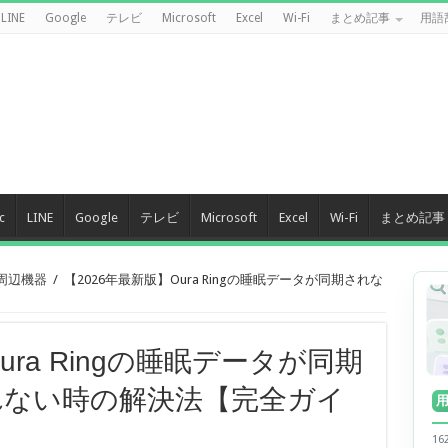
LINE
Google
テレビ
Microsoft
Excel
Wi-Fi
まとめ記事
用語
c
LINE
Google
テレビ
Microsoft
Excel
Wi-Fi
まとめ記事
 周辺機器
/
【2026年最新版】Oura Ringの睡眠データが同期されな
ura Ringの睡眠データが同期
れない時の解決法【完全ガイ
1