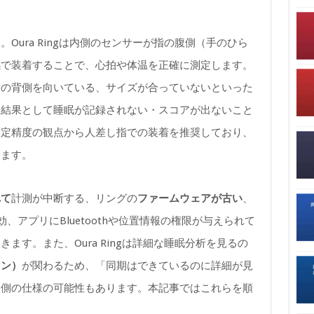
Oura Ringは内側のセンサーが指の腹側（手のひら
感で装着することで、心拍や体温を正確に測定します。
指の背側を向いている、サイズが合っていないといった
、結果として睡眠が記録されない・スコアが出ないこと
測定精度の観点から人差し指での装着を推奨しており、
します。
れて
計測が中断する、リングの
ファームウェアが古い
、
が無効、アプリにBluetoothや位置情報の権限が与えられて
ます。また、Oura Ringは詳細な睡眠分析を見るの
ョン）
が関わるため、「同期はできているのに詳細が見
ン側の仕様の可能性もあります。本記事ではこれらを順