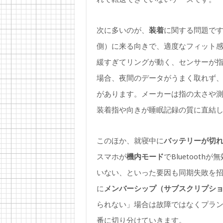
次に多いのが、
装着
に関する問題です。
側）に来る向きで、適度なフィット
緩すぎてリングが動く、センサーが
場合、夜間のデータがうまく取れず
があります。メーカーは指の太さや
装着指や向きが睡眠記録の質に直結
このほか、就寝中に
バッテリーが切
スマホが
機内モード
でBluetooth
いない、といった要因も同期失敗を招き
に
メンバーシップ（サブスクリプシ
られない」場合は故障ではなくプラ
番に切り分けていきます。