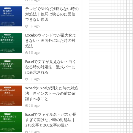
テレビでNHKだけ映らない時の
対処法｜他局は映るのに受信
できない原因
3日 ago
Excelのウィンドウが最大化で
きない・画面外に出た時の対
処法
3日 ago
Excelで文字が見えない・白く
なる時の対処法｜数式バーに
は表示される
3日 ago
WordやExcelが消えた時の対処
法｜再インストールの前に確
認すべきこと
3日 ago
Excelでファイル名・パスが長
すぎて開けない時の対処法｜
218文字と260文字の違い
3日 ago