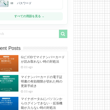
パスワード
08
すべての用語を見る →
ent Posts
GビズIDでマイナンバーカード
が読み取れない時の対処法
2日 ago
マイナンバーカードの電子証
明書の有効期限が切れた時の
更新手続き
2日 ago
マイナポータルにパソコンか
らログインできない・拡張機
能が入らない時の対処法