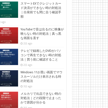
スマートEXでクレジットカー
ド決済ができない時の対処法
｜出発前でも間に合う確認手
順
 ago
YouTubeで音は出るのに映像が
映らない時の対処法｜真っ黒
な画面を直す
2日 ago
テレビで録画したDVDがパソ
コンで再生できない時の対処
法｜買う前に確認すること
2日 ago
Windows 11が黒い画面でマウ
スカーソルだけ表示される時
の対処法
3日 ago
メルカリで出品できない時の
対処法｜どの段階で止まった
かで原因が分かる
3日 ago