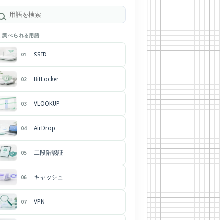
く調べられる用語
SSID
01
BitLocker
02
VLOOKUP
03
AirDrop
04
二段階認証
05
キャッシュ
06
VPN
07