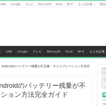
LINE
Google
テレビ
Microsoft
Excel
Wi-Fi
まとめ記事
用語
c
LINE
Google
テレビ
Microsoft
Excel
Wi-Fi
まとめ記事
版】Androidのバッテリー残量が不正確・キャリブレーション方法完
ndroidのバッテリー残量が不
ーション方法完全ガイド
1