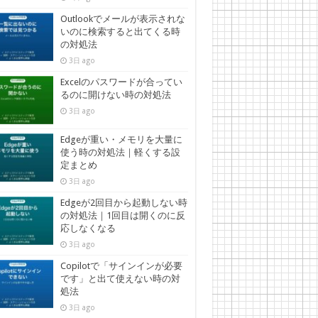
Outlookでメールが表示されな
いのに検索すると出てくる時
の対処法
3日 ago
Excelのパスワードが合ってい
るのに開けない時の対処法
3日 ago
Edgeが重い・メモリを大量に
使う時の対処法｜軽くする設
定まとめ
3日 ago
Edgeが2回目から起動しない時
の対処法｜1回目は開くのに反
応しなくなる
3日 ago
Copilotで「サインインが必要
です」と出て使えない時の対
処法
3日 ago