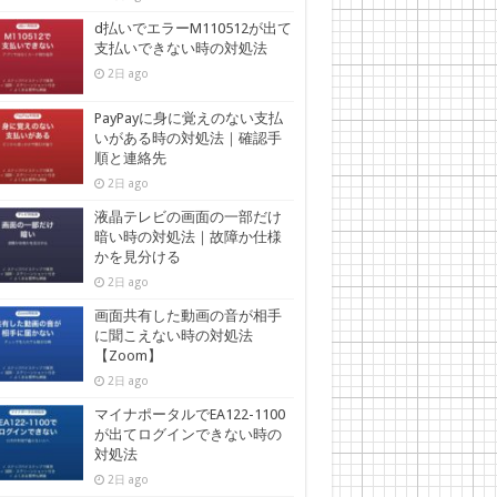
d払いでエラーM110512が出て
支払いできない時の対処法
2日 ago
PayPayに身に覚えのない支払
いがある時の対処法｜確認手
順と連絡先
2日 ago
液晶テレビの画面の一部だけ
暗い時の対処法｜故障か仕様
かを見分ける
2日 ago
画面共有した動画の音が相手
に聞こえない時の対処法
【Zoom】
2日 ago
マイナポータルでEA122-1100
が出てログインできない時の
対処法
2日 ago