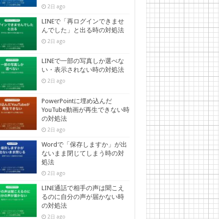
2日 ago
LINEで「再ログインできませ
んでした」と出る時の対処法
2日 ago
LINEで一部の写真しか選べな
い・表示されない時の対処法
2日 ago
PowerPointに埋め込んだ
YouTube動画が再生できない時
の対処法
2日 ago
Wordで「保存しますか」が出
ないまま閉じてしまう時の対
処法
2日 ago
LINE通話で相手の声は聞こえ
るのに自分の声が届かない時
の対処法
2日 ago