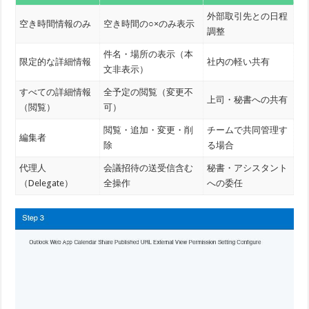
外部取引先との日程
空き時間情報のみ
空き時間の○×のみ表示
低
調整
件名・場所の表示（本
限定的な詳細情報
社内の軽い共有
低
文非表示）
すべての詳細情報
全予定の閲覧（変更不
上司・秘書への共有
中
（閲覧）
可）
閲覧・追加・変更・削
チームで共同管理す
編集者
中
除
る場合
代理人
会議招待の送受信含む
秘書・アシスタント
高
（Delegate）
全操作
への委任