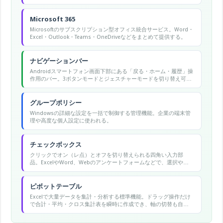
Microsoft 365
Microsoftのサブスクリプション型オフィス統合サービス。Word・
Excel・Outlook・Teams・OneDriveなどをまとめて提供する。
ナビゲーションバー
Androidスマートフォン画面下部にある「戻る・ホーム・履歴」操
作用のバー。3ボタンモードとジェスチャーモードを切り替え可能
です。
グループポリシー
Windowsの詳細な設定を一括で制御する管理機能。企業の端末管
理や高度な個人設定に使われる。
チェックボックス
クリックでオン（レ点）とオフを切り替えられる四角い入力部
品。ExcelやWord、Webのアンケートフォームなどで、選択や完
了の管理に使う。
ピボットテーブル
Excelで大量データを集計・分析する標準機能。ドラッグ操作だけ
で合計・平均・クロス集計表を瞬時に作成でき、軸の切替も自
在。