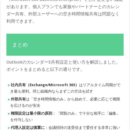
があります。個人プランでも家族やパートナーとのカレン
ダー共有、外部ユーザーへの空き時間情報共有は問題なく
利用できます。
まとめ
OutlookのカレンダーE共有設定と使い方を解説しました。
ポイントをまとめると以下の通りです。
社内共有（Exchange/Microsoft 365）
はリアルタイム同期がで
き最も便利。同じ組織内ならまずこの方法を試す
外部共有
は「空き時間情報のみ」から始めて、必要に応じて権限
を広げるのが安全
権限設定は最小限の原則
：「閲覧のみ」で十分な相手に「編集」
を付与しない
代理人設定は慎重に
：会議招待の送受信まで委任する非常に強い