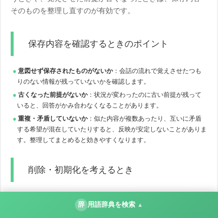
そのものを整理し直すのが有効です。
保存内容を確認するときのポイント
意図せず保存されたものがないか
：会話の流れで覚えさせたつも
りのない情報が残っていないかを確認します。
古くなった前提がないか
：状況が変わったのに古い前提が残って
いると、回答がかみ合わなくなることがあります。
重複・矛盾していないか
：似た内容が複数あったり、互いに矛盾
する希望が混在していたりすると、反映が安定しないことがありま
す。整理してまとめると効きやすくなります。
削除・初期化を考えるとき
保存した情報が増えすぎて、どれが効いているのか分かり
辞
用語辞典を検索
▲
にくくなったときは、一度思い切って整理し、必要なもの