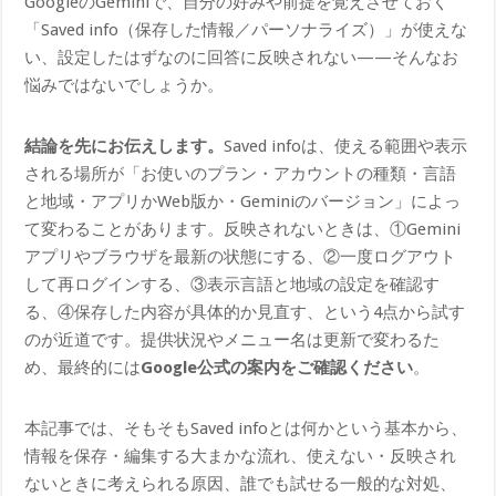
GoogleのGeminiで、自分の好みや前提を覚えさせておく
「Saved info（保存した情報／パーソナライズ）」が使えな
い、設定したはずなのに回答に反映されない——そんなお
悩みではないでしょうか。
結論を先にお伝えします。
Saved infoは、使える範囲や表示
される場所が「お使いのプラン・アカウントの種類・言語
と地域・アプリかWeb版か・Geminiのバージョン」によっ
て変わることがあります。反映されないときは、①Gemini
アプリやブラウザを最新の状態にする、②一度ログアウト
して再ログインする、③表示言語と地域の設定を確認す
る、④保存した内容が具体的か見直す、という4点から試す
のが近道です。提供状況やメニュー名は更新で変わるた
め、最終的には
Google公式の案内をご確認ください
。
本記事では、そもそもSaved infoとは何かという基本から、
情報を保存・編集する大まかな流れ、使えない・反映され
ないときに考えられる原因、誰でも試せる一般的な対処、