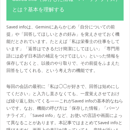
とは？基本を理解する
Saved infoは、Geminiにあらかじめ「自分についての前
提」や「回答してほしいときの好み」を覚えさせておく機
能だとされています。たとえば「私は栄養士の仕事をして
います」「返答はできるだけ簡潔にしてほしい」「専門用
語には必ず日本語の補足をつけてほしい」といった情報を
保存しておくと、以後のやり取りで、その前提をふまえた
回答をしてくれる、という考え方の機能です。
毎回の会話の最初に「私は◯◯が好きで、回答は短めにし
てください」と入力し直さなくても、一度覚えさせておけ
ば繰り返し効いてくる——これがSaved infoの基本的なねら
いです。なお、機能の呼び方は「保存した情報」「パーソ
ナライズ」「Saved info」など、お使いの言語や画面によっ
て異なることがあります。本記事ではまとめてSaved infoと
呼びますが、画面上の表記が違っていても、意味が近いも