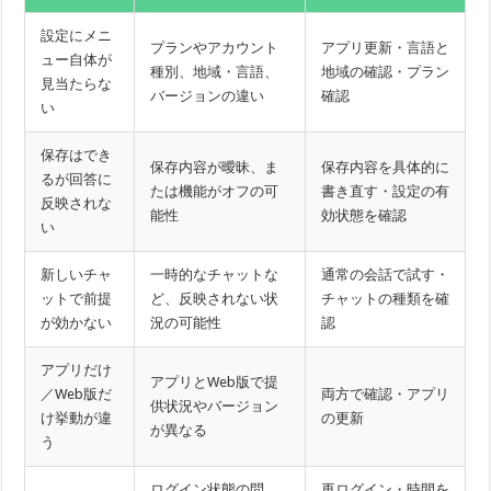
設定にメニ
プランやアカウント
アプリ更新・言語と
ュー自体が
種別、地域・言語、
地域の確認・プラン
見当たらな
バージョンの違い
確認
い
保存はでき
保存内容が曖昧、ま
保存内容を具体的に
るが回答に
たは機能がオフの可
書き直す・設定の有
反映されな
能性
効状態を確認
い
新しいチャ
一時的なチャットな
通常の会話で試す・
ットで前提
ど、反映されない状
チャットの種類を確
が効かない
況の可能性
認
アプリだけ
アプリとWeb版で提
／Web版だ
両方で確認・アプリ
供状況やバージョン
け挙動が違
の更新
が異なる
う
ログイン状態の問
再ログイン・時間を