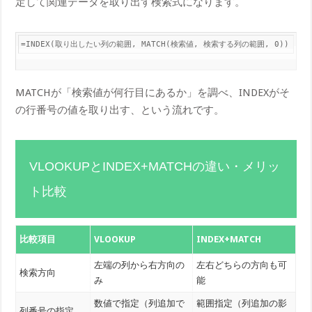
定して関連データを取り出す検索式になります。
=INDEX(取り出したい列の範囲, MATCH(検索値, 検索する列の範囲, 0))
MATCHが「検索値が何行目にあるか」を調べ、INDEXがそ
の行番号の値を取り出す、という流れです。
VLOOKUPとINDEX+MATCHの違い・メリッ
ト比較
比較項目
VLOOKUP
INDEX+MATCH
左端の列から右方向の
左右どちらの方向も可
検索方向
み
能
数値で指定（列追加で
範囲指定（列追加の影
列番号の指定