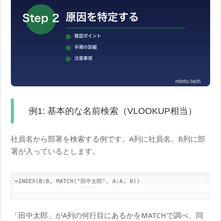
例1: 基本的な名前検索（VLOOKUP相当）
社員名から部署を検索する例です。A列に社員名、B列に部
署が入っているとします。
=INDEX(B:B, MATCH("田中太郎", A:A, 0))
「田中太郎」がA列の何行目にあるかをMATCHで調べ、同