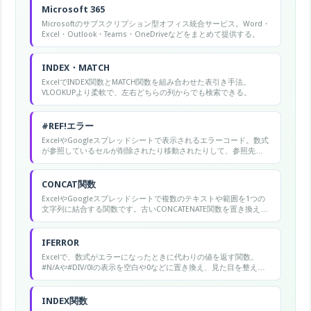
Microsoft 365
Microsoftのサブスクリプション型オフィス統合サービス。Word・
Excel・Outlook・Teams・OneDriveなどをまとめて提供する。
INDEX・MATCH
ExcelでINDEX関数とMATCH関数を組み合わせた表引き手法。
VLOOKUPより柔軟で、左右どちらの列からでも検索できる。
#REF!エラー
ExcelやGoogleスプレッドシートで表示されるエラーコード。数式
が参照しているセルが削除されたり移動されたりして、参照先が
存在しなくなった時に表示されます。「Reference（参照）」の略
です。
CONCAT関数
ExcelやGoogleスプレッドシートで複数のテキストや範囲を1つの
文字列に結合する関数です。古いCONCATENATE関数を置き換える
新しい関数です。
IFERROR
Excelで、数式がエラーになったときに代わりの値を返す関数。
#N/Aや#DIV/0!の表示を空白や0などに置き換え、見た目を整えら
れる。
INDEX関数