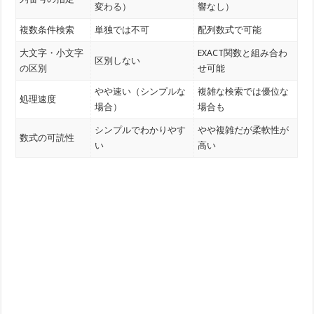
変わる）
響なし）
複数条件検索
単独では不可
配列数式で可能
大文字・小文字
EXACT関数と組み合わ
区別しない
の区別
せ可能
やや速い（シンプルな
複雑な検索では優位な
処理速度
場合）
場合も
シンプルでわかりやす
やや複雑だが柔軟性が
数式の可読性
い
高い