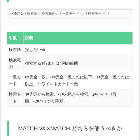
=XMATCH(検索値, 検索範囲, [一致モード], [検索モード])
引数
説明
検索値
探したい値
検索範
検索する1行または1列の範囲
囲
一致モ
0=完全一致、-1=完全一致または以下、1=完全一致または
ード
以上、2=ワイルドカード一致
検索モ
1=先頭から検索、-1=末尾から検索、2=バイナリ昇
ード
順、-2=バイナリ降順
MATCH vs XMATCH どちらを使うべきか