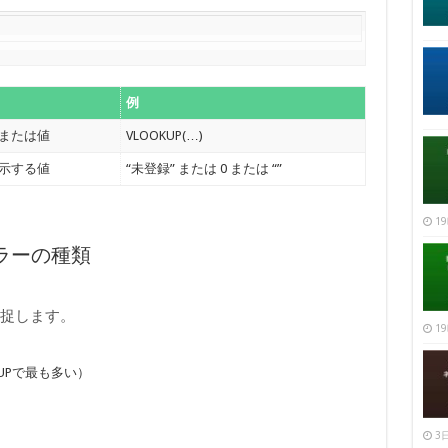
例
または値
VLOOKUP(…)
示する値
“未登録” または 0 または “”
19
エラーの種類
捕捉します。
19
UPで最も多い）
3日