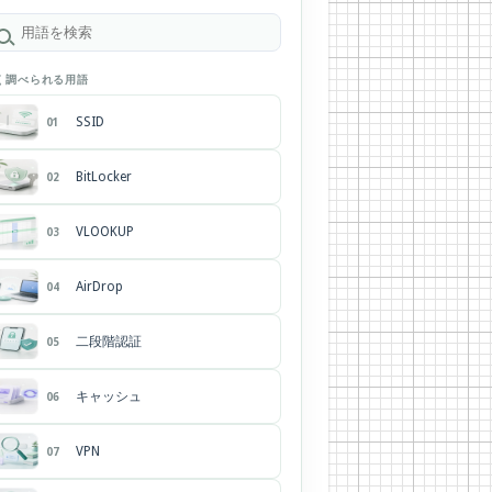
く調べられる用語
SSID
01
BitLocker
02
VLOOKUP
03
AirDrop
04
二段階認証
05
キャッシュ
06
VPN
07