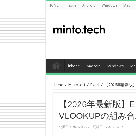
HOME
iPhone
Android
Windows
Mac
iPhone
Android
Windows
Ma
Home
/
Microsoft
/
Excel
/
【2026年最新版】
【2026年最新版】Ex
VLOOKUPの組
公開日：2026/05/07 更新日：2026/05/07