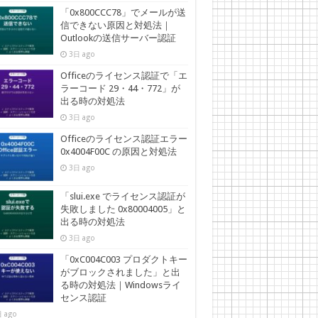
「0x800CCC78」でメールが送
信できない原因と対処法｜
Outlookの送信サーバー認証
3日 ago
Officeのライセンス認証で「エ
ラーコード 29・44・772」が
出る時の対処法
3日 ago
Officeのライセンス認証エラー
0x4004F00C の原因と対処法
3日 ago
「slui.exe でライセンス認証が
失敗しました 0x80004005」と
出る時の対処法
3日 ago
「0xC004C003 プロダクトキー
がブロックされました」と出
る時の対処法｜Windowsライ
センス認証
 ago