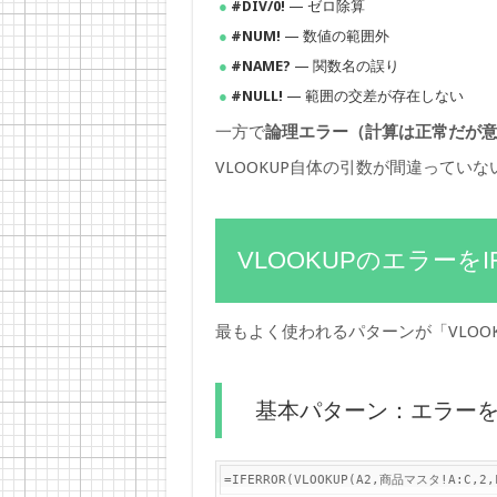
#DIV/0!
— ゼロ除算
#NUM!
— 数値の範囲外
#NAME?
— 関数名の誤り
#NULL!
— 範囲の交差が存在しない
一方で
論理エラー（計算は正常だが
VLOOKUP自体の引数が間違ってい
VLOOKUPのエラーを
最もよく使われるパターンが「VLOOK
基本パターン：エラー
=IFERROR(VLOOKUP(A2,商品マスタ!A:C,2,