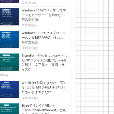
2時間 ago
Windows 11がフリーズしてマ
ウスもキーボードも動かない
時の対処法
19時間 ago
Windows 11でエクスプローラ
ーの更新日時が更新されない
時の対処法
19時間 ago
SharePointからダウンロードし
たZIPファイルが開けない時の
対処法｜文字化け・破損・サ
イズ0
時間 ago
Wordだけ印刷できない・応答
なしになる時の対処法｜印刷
待ちのまま進まない
19時間 ago
Edgeでリンクが開かず
「about:blank#blocked」と表