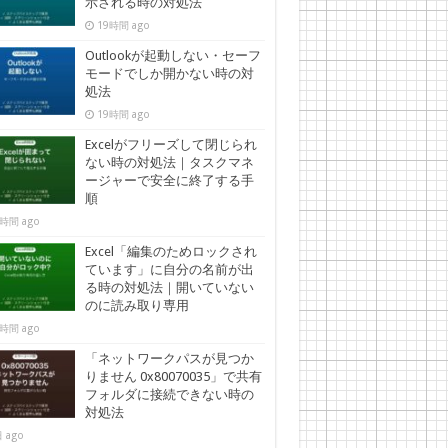
示される時の対処法
19時間 ago
Outlookが起動しない・セーフ
モードでしか開かない時の対
処法
19時間 ago
Excelがフリーズして閉じられ
ない時の対処法｜タスクマネ
ージャーで安全に終了する手
順
時間 ago
Excel「編集のためロックされ
ています」に自分の名前が出
る時の対処法｜開いていない
のに読み取り専用
時間 ago
「ネットワークパスが見つか
りません 0x80070035」で共有
フォルダに接続できない時の
対処法
 ago