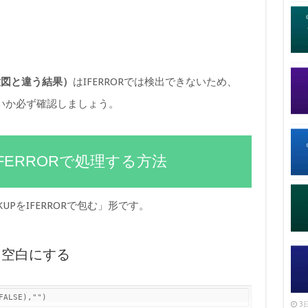
意図と違う結果）
はIFERRORでは検出できないため、
ないか必ず確認しましょう。
IFERRORで処理する方法
UPをIFERRORで包む」形です。
を空白にする
FALSE),"")
3日