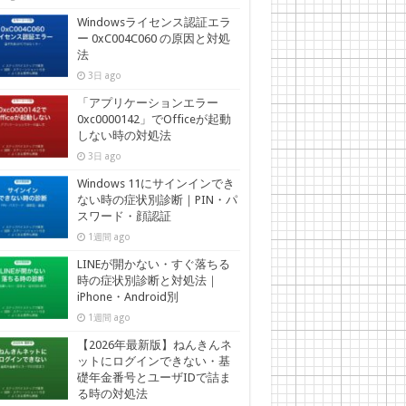
Windowsライセンス認証エラ
ー 0xC004C060 の原因と対処
法
3日 ago
「アプリケーションエラー
0xc0000142」でOfficeが起動
しない時の対処法
3日 ago
Windows 11にサインインでき
ない時の症状別診断｜PIN・パ
スワード・顔認証
1週間 ago
LINEが開かない・すぐ落ちる
時の症状別診断と対処法｜
iPhone・Android別
1週間 ago
【2026年最新版】ねんきんネ
ットにログインできない・基
礎年金番号とユーザIDで詰ま
る時の対処法