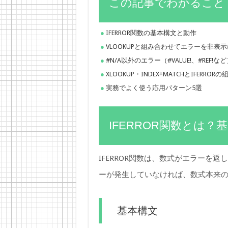
この記事でわかること
IFERROR関数の基本構文と動作
VLOOKUPと組み合わせてエラーを非表
#N/A以外のエラー（#VALUE!、#REF!
XLOOKUP・INDEX+MATCHとIFERRO
実務でよく使う応用パターン5選
IFERROR関数とは
IFERROR関数は、数式がエラーを
ーが発生していなければ、数式本来
基本構文