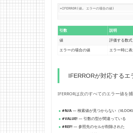
=IFERROR(値, エラーの場合の値)
引数
説明
値
評価する数式
エラーの場合の値
エラー時に表
IFERRORが対応する
IFERRORは次のすべてのエラー値を
#N/A
— 検索値が見つからない（VLOOK
#VALUE!
— 引数の型が間違っている
#REF!
— 参照先のセルが削除された