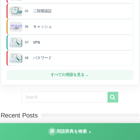
二段階認証
05
キャッシュ
06
VPN
07
パスワード
08
すべての用語を見る →
Recent Posts
Windows 11が黒い画面でマウスカーソルだけ表示さ
辞
用語辞典を検索
▲
れる時の対処法
14時間 ago