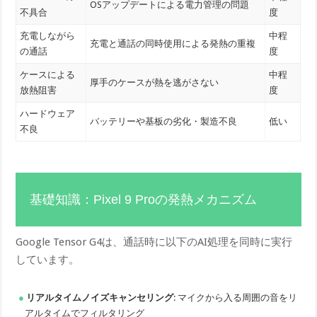
OSアップデートによる電力管理の問題
不具合
度
充電しながら
中程
充電と通話の同時使用による発熱の重複
の通話
度
ケースによる
中程
厚手のケースが熱を逃がさない
放熱阻害
度
ハードウェア
バッテリーや基板の劣化・製造不良
低い
不良
基礎知識：Pixel 9 Proの発熱メカニズム
Google Tensor G4は、通話時に以下のAI処理を同時に実行
しています。
リアルタイムノイズキャンセリング
: マイクから入る周囲の音をリ
アルタイムでフィルタリング