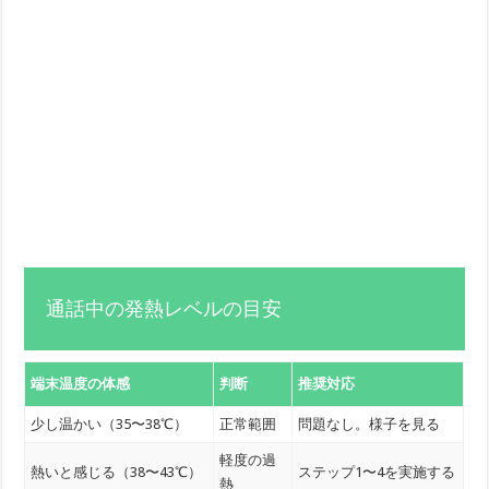
通話中の発熱レベルの目安
端末温度の体感
判断
推奨対応
少し温かい（35〜38℃）
正常範囲
問題なし。様子を見る
軽度の過
熱いと感じる（38〜43℃）
ステップ1〜4を実施する
熱