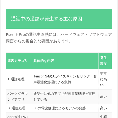
通話中の過熱が発生する主な原因
Pixel 9 Proの通話中過熱には、ハードウェア・ソフトウェア
両面からの複合的な要因があります。
発生
原因カテゴリ
具体的な内容
頻度
非常
Tensor G4のAIノイズキャンセリング・音
AI通話処理
に高
声最適化処理による負荷
い
バックグラウ
通話中に他のアプリが高負荷処理を実行
高い
ンドアプリ
している
5G通信処理
5Gの電波処理によるモデムの発熱
高い
Android 16の
中程