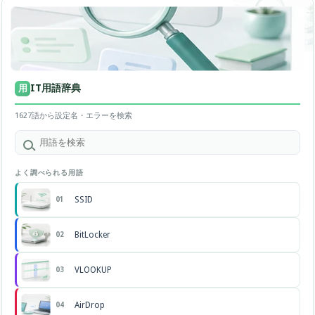
IT用語辞典
用
1627語から設定名・エラーを検索
よく調べられる用語
SSID
01
BitLocker
02
VLOOKUP
03
AirDrop
04