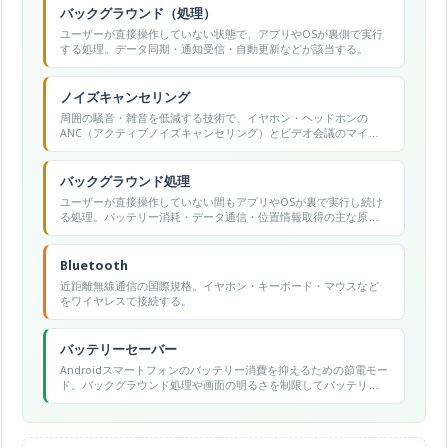
バックグラウンド（処理）
ユーザーが直接操作していない状態で、アプリやOSが裏側で実行
する処理。データ同期・通知受信・自動更新などが該当する。
ノイズキャンセリング
周囲の騒音・雑音を低減する技術で、イヤホン・ヘッドホンの
ANC（アクティブノイズキャンセリング）とビデオ会議のマイク
音声ノイズ除去の2つの意味があります。
バックグラウンド処理
ユーザーが直接操作していない間もアプリやOSが裏で実行し続け
る処理。バッテリー消耗・データ通信・位置情報取得の主な原因
となります。
Bluetooth
近距離無線通信の国際規格。イヤホン・キーボード・マウスなど
をワイヤレスで接続する。
バッテリーセーバー
Androidスマートフォンのバッテリー消費を抑えるための節電モー
ド。バックグラウンド処理や画面の明るさを制限してバッテリー
持続時間を延ばす