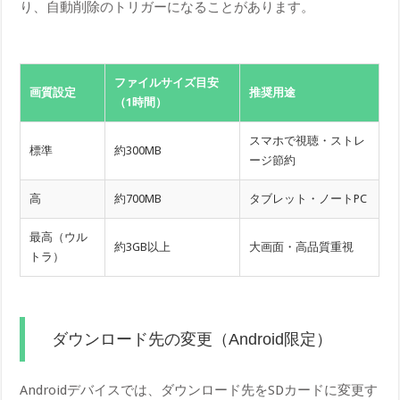
り、自動削除のトリガーになることがあります。
ファイルサイズ目安
画質設定
推奨用途
（1時間）
スマホで視聴・ストレ
標準
約300MB
ージ節約
高
約700MB
タブレット・ノートPC
最高（ウル
約3GB以上
大画面・高品質重視
トラ）
ダウンロード先の変更（Android限定）
Androidデバイスでは、ダウンロード先をSDカードに変更す