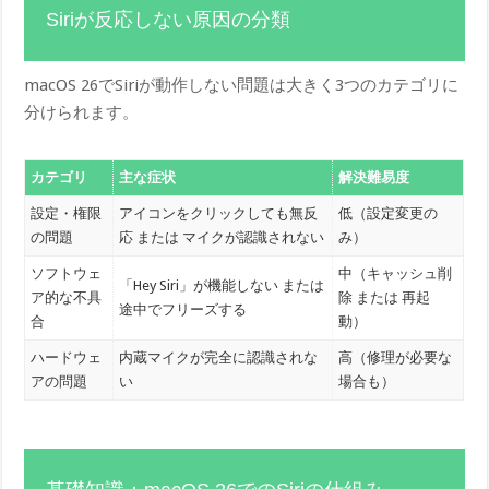
Siriが反応しない原因の分類
macOS 26でSiriが動作しない問題は大きく3つのカテゴリに
分けられます。
カテゴリ
主な症状
解決難易度
設定・権限
アイコンをクリックしても無反
低（設定変更の
の問題
応 または マイクが認識されない
み）
ソフトウェ
中（キャッシュ削
「Hey Siri」が機能しない または
ア的な不具
除 または 再起
途中でフリーズする
合
動）
ハードウェ
内蔵マイクが完全に認識されな
高（修理が必要な
アの問題
い
場合も）