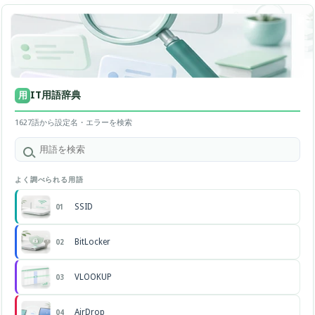
IT用語辞典
用
1627語から設定名・エラーを検索
よく調べられる用語
SSID
01
BitLocker
02
VLOOKUP
03
AirDrop
04