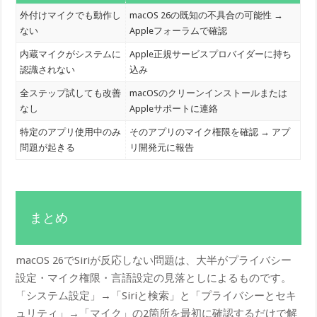
外付けマイクでも動作し
macOS 26の既知の不具合の可能性 →
ない
Appleフォーラムで確認
内蔵マイクがシステムに
Apple正規サービスプロバイダーに持ち
認識されない
込み
全ステップ試しても改善
macOSのクリーンインストールまたは
なし
Appleサポートに連絡
特定のアプリ使用中のみ
そのアプリのマイク権限を確認 → アプ
問題が起きる
リ開発元に報告
まとめ
macOS 26でSiriが反応しない問題は、大半がプライバシー
設定・マイク権限・言語設定の見落としによるものです。
「システム設定」→「Siriと検索」と「プライバシーとセキ
ュリティ」→「マイク」の2箇所を最初に確認するだけで解