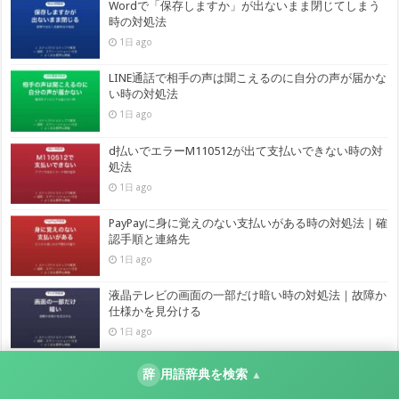
Wordで「保存しますか」が出ないまま閉じてしまう
時の対処法
1日 ago
LINE通話で相手の声は聞こえるのに自分の声が届かな
い時の対処法
1日 ago
d払いでエラーM110512が出て支払いできない時の対
処法
1日 ago
PayPayに身に覚えのない支払いがある時の対処法｜確
認手順と連絡先
1日 ago
液晶テレビの画面の一部だけ暗い時の対処法｜故障か
仕様かを見分ける
1日 ago
画面共有した動画の音が相手に聞こえない時の対処法
辞
用語辞典を検索
▲
【Zoom】