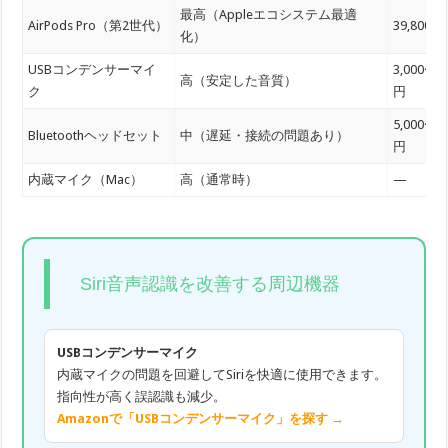
最高（Appleエコシステム最適
AirPods Pro（第2世代）
39,800
化）
USBコンデンサーマイ
3,000〜3
高（安定した音質）
ク
円
5,000〜2
Bluetoothヘッドセット
中（遅延・接続の問題あり）
円
内蔵マイク（Mac）
高（通常時）
—
Siri音声認識を改善する周辺機器
USBコンデンサーマイク
内蔵マイクの問題を回避してSiriを快適に使用できます。
指向性が高く誤認識も減少。
Amazonで「USBコンデンサーマイク」を探す →