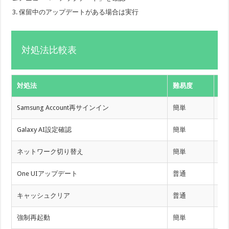
保留中のアップデートがある場合は実行
対処法比較表
対処法
難易度
解
Samsung Account再サインイン
簡単
高
Galaxy AI設定確認
簡単
高
ネットワーク切り替え
簡単
中
One UIアップデート
普通
中
キャッシュクリア
普通
中
強制再起動
簡単
中