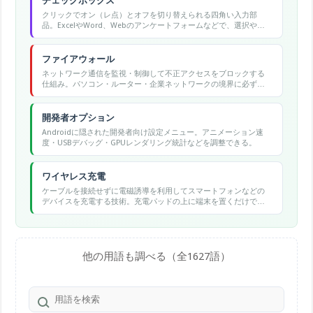
チェックボックス
クリックでオン（レ点）とオフを切り替えられる四角い入力部
品。ExcelやWord、Webのアンケートフォームなどで、選択や完
了の管理に使う。
ファイアウォール
ネットワーク通信を監視・制御して不正アクセスをブロックする
仕組み。パソコン・ルーター・企業ネットワークの境界に必ず配
置される防御の基本装置。
開発者オプション
Androidに隠された開発者向け設定メニュー。アニメーション速
度・USBデバッグ・GPUレンダリング統計などを調整できる。
ワイヤレス充電
ケーブルを接続せずに電磁誘導を利用してスマートフォンなどの
デバイスを充電する技術。充電パッドの上に端末を置くだけで充
電が始まる。
他の用語も調べる（全1627語）