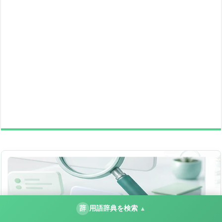
辞
用語辞典を検索
▲
IT用語辞典
用