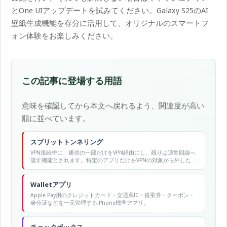
とOne UIアップデートを試みてください。Galaxy S25のAI
壁紙生成機能を存分に活用して、オリジナルのスマートフ
ォン体験をお楽しみください。
この記事に登場する用語
意味を確認してから本文へ戻れるよう、関連度が高い
順に並べています。
スプリットトンネリング
VPN接続中に、通信の一部だけをVPN経由にし、残りは通常回線へ
流す機能とされます。特定のアプリだけをVPNの対象から外した
い、といった使い分けに役立つ場合があります。対応の有無や設
定方法はサービスや端末によって異なる点にご注意ください。
Walletアプリ
Apple Pay用のクレジットカード・交通系IC・搭乗券・クーポン・
身分証などを一元管理するiPhone標準アプリ。