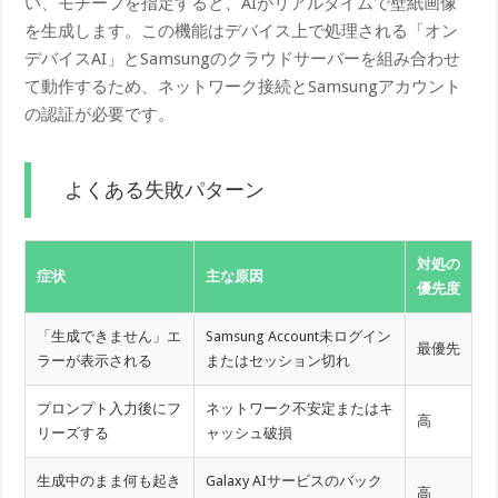
い、モチーフを指定すると、AIがリアルタイムで壁紙画像
を生成します。この機能はデバイス上で処理される「オン
デバイスAI」とSamsungのクラウドサーバーを組み合わせ
て動作するため、ネットワーク接続とSamsungアカウント
の認証が必要です。
よくある失敗パターン
対処の
症状
主な原因
優先度
「生成できません」エ
Samsung Account未ログイン
最優先
ラーが表示される
またはセッション切れ
プロンプト入力後にフ
ネットワーク不安定またはキ
高
リーズする
ャッシュ破損
生成中のまま何も起き
Galaxy AIサービスのバック
高