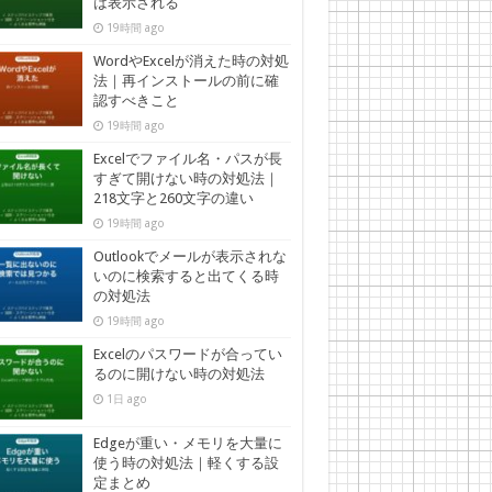
は表示される
19時間 ago
WordやExcelが消えた時の対処
法｜再インストールの前に確
認すべきこと
19時間 ago
Excelでファイル名・パスが長
すぎて開けない時の対処法｜
218文字と260文字の違い
19時間 ago
Outlookでメールが表示されな
いのに検索すると出てくる時
の対処法
19時間 ago
Excelのパスワードが合ってい
るのに開けない時の対処法
1日 ago
Edgeが重い・メモリを大量に
使う時の対処法｜軽くする設
定まとめ