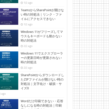
1日 ago
TeamsからSharePointが開けな
い時の対処法｜リンク・ファ
イルにアクセスできない
1日 ago
Windows 11がフリーズしてマ
ウスもキーボードも動かない
時の対処法
2日 ago
Windows 11でエクスプローラ
ーの更新日時が更新されない
時の対処法
2日 ago
SharePointからダウンロードし
たZIPファイルが開けない時の
対処法｜文字化け・破損・サ
イズ0
 ago
Wordだけ印刷できない・応答
なしになる時の対処法｜印刷