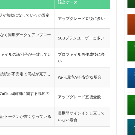
該当ケース
riの同期が無効になっているか設定
アップグレード直後に多い
量がなく同期データをアップロー
5GBプランユーザーに多い
ファイルの識別子が一致してい
プロファイル再作成後に多
い
への接続が不安定で同期が完了し
Wi-Fi環境が不安定な場合
ルのiCloud同期に関する既知の
アップグレード直後全般
長期間サインインし直して
ainの認証トークンが古くなっている
いない場合