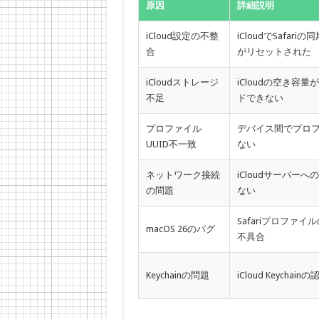
原因
詳細説明
iCloud設定の不整
iCloudでSafa
合
がリセットされた
iCloudストレージ
iCloudの空き容
不足
ドできない
プロファイル
デバイス間でプロ
UUID不一致
ない
ネットワーク接続
iCloudサーバー
の問題
ない
Safariプロファイ
macOS 26のバグ
不具合
Keychainの問題
iCloud Keych