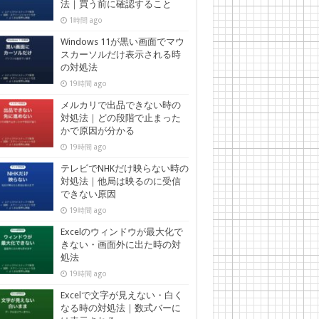
法｜買う前に確認すること
1時間 ago
Windows 11が黒い画面でマウ
スカーソルだけ表示される時
の対処法
19時間 ago
メルカリで出品できない時の
対処法｜どの段階で止まった
かで原因が分かる
19時間 ago
テレビでNHKだけ映らない時の
対処法｜他局は映るのに受信
できない原因
19時間 ago
Excelのウィンドウが最大化で
きない・画面外に出た時の対
処法
19時間 ago
Excelで文字が見えない・白く
なる時の対処法｜数式バーに