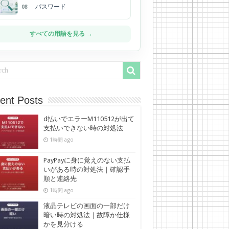
パスワード
08
すべての用語を見る →
ent Posts
d払いでエラーM110512が出て
支払いできない時の対処法
1時間 ago
PayPayに身に覚えのない支払
いがある時の対処法｜確認手
順と連絡先
1時間 ago
液晶テレビの画面の一部だけ
暗い時の対処法｜故障か仕様
かを見分ける