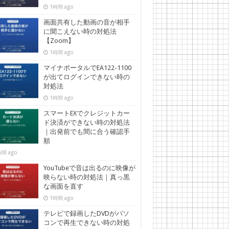
1時間 ago
画面共有した動画の音が相手
に聞こえない時の対処法
【Zoom】
1時間 ago
マイナポータルでEA122-1100
が出てログインできない時の
対処法
1時間 ago
スマートEXでクレジットカー
ド決済ができない時の対処法
｜出発前でも間に合う確認手
順
間 ago
YouTubeで音は出るのに映像が
映らない時の対処法｜真っ黒
な画面を直す
1時間 ago
テレビで録画したDVDがパソ
コンで再生できない時の対処