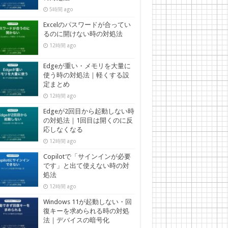
5時間 ago
Excelのパスワードが合ってい
るのに開けない時の対処法
12時間 ago
Edgeが重い・メモリを大量に
使う時の対処法｜軽くする設
定まとめ
12時間 ago
Edgeが2回目から起動しない時
の対処法｜1回目は開くのに反
応しなくなる
12時間 ago
Copilotで「サインインが必要
です」と出て使えない時の対
処法
12時間 ago
Windows 11が起動しない・回
復キーを求められる時の対処
法｜デバイスの暗号化