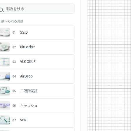
く調べられる用語
SSID
01
BitLocker
02
VLOOKUP
03
AirDrop
04
二段階認証
05
キャッシュ
06
VPN
07