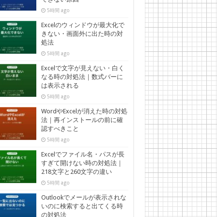
5時間 ago
Excelのウィンドウが最大化で
きない・画面外に出た時の対
処法
5時間 ago
Excelで文字が見えない・白く
なる時の対処法｜数式バーに
は表示される
5時間 ago
WordやExcelが消えた時の対処
法｜再インストールの前に確
認すべきこと
5時間 ago
Excelでファイル名・パスが長
すぎて開けない時の対処法｜
218文字と260文字の違い
5時間 ago
Outlookでメールが表示されな
いのに検索すると出てくる時
の対処法