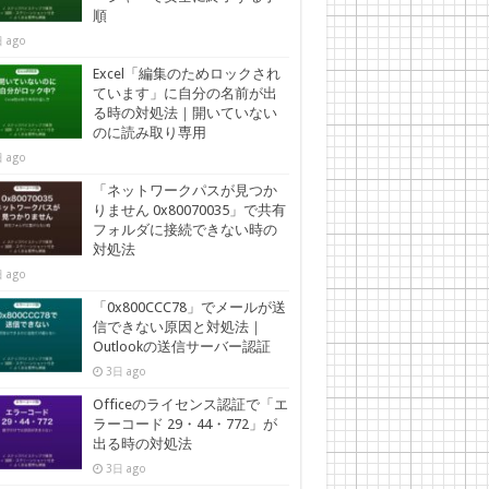
順
 ago
Excel「編集のためロックされ
ています」に自分の名前が出
る時の対処法｜開いていない
のに読み取り専用
 ago
「ネットワークパスが見つか
りません 0x80070035」で共有
フォルダに接続できない時の
対処法
 ago
「0x800CCC78」でメールが送
信できない原因と対処法｜
Outlookの送信サーバー認証
3日 ago
Officeのライセンス認証で「エ
ラーコード 29・44・772」が
出る時の対処法
3日 ago