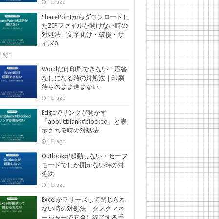
1日 ago
SharePointからダウンロードし
たZIPファイルが開けない時の
対処法｜文字化け・破損・サ
イズ0
 ago
Wordだけ印刷できない・応答
なしになる時の対処法｜印刷
待ちのまま進まない
1日 ago
Edgeでリンクが開かず
「about:blank#blocked」と表
示される時の対処法
1日 ago
Outlookが起動しない・セーフ
モードでしか開かない時の対
処法
1日 ago
Excelがフリーズして閉じられ
ない時の対処法｜タスクマネ
ージャーで安全に終了する手