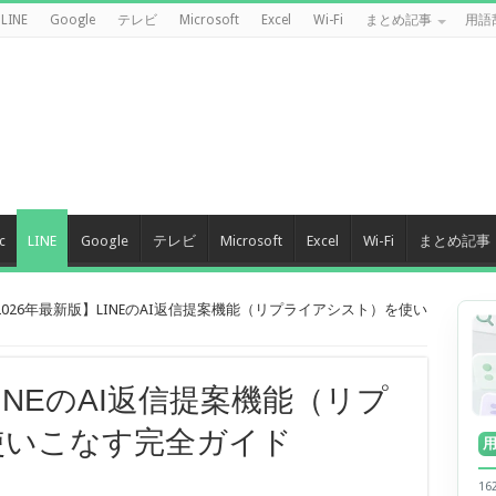
LINE
Google
テレビ
Microsoft
Excel
Wi-Fi
まとめ記事
用語
c
LINE
Google
テレビ
Microsoft
Excel
Wi-Fi
まとめ記事
2026年最新版】LINEのAI返信提案機能（リプライアシスト）を使い
LINEのAI返信提案機能（リプ
使いこなす完全ガイド
1