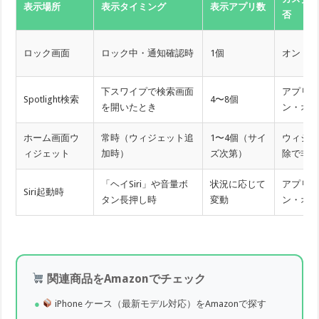
表示場所
表示タイミング
表示アプリ数
否
ロック画面
ロック中・通知確認時
1個
オン・
下スワイプで検索画面
アプリ
Spotlight検索
4〜8個
を開いたとき
ン・オ
ホーム画面ウ
常時（ウィジェット追
1〜4個（サイ
ウィジ
ィジェット
加時）
ズ次第）
除で非
「ヘイSiri」や音量ボ
状況に応じて
アプリ
Siri起動時
タン長押し時
変動
ン・オ
関連商品をAmazonでチェック
iPhone ケース（最新モデル対応）をAmazonで探す