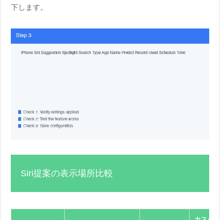
下します。
Siri提案の表示場所比較
カスタ