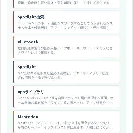
機能。静止画と短い動き・音を同時に残し、長押しで再生でき
る。
Spotlight検索
iPhoneやMacのホーム画面をスワイプすることで表示されるシス
テム全体の検索機能。アプリ・ファイル・連絡先・Web情報など
を横断検索できる。
Bluetooth
近距離無線通信の国際規格。イヤホン・キーボード・マウスなど
をワイヤレスで接続する。
Spotlight
Macに標準搭載された全文検索機能。ファイル・アプリ・設定・
Web情報を一発で呼び出せる。
Appライブラリ
iPhoneのすべてのアプリを自動でカテゴリ別に整理する画面。ホ
ーム画面の最右端をスワイプすると表示され、アプリ検索や非表
示管理ができる。
Mastodon
Mastodon（マストドン）は、1社が全体を運営するのではなく、
多数のサーバー（インスタンスと呼ばれます）が相互につながっ
て成り立つ分散型SNSとされています。X（旧Twitter）に似た短文