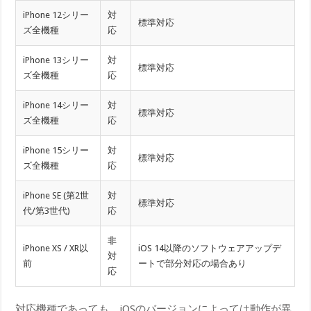
iPhone 12シリー
対
標準対応
ズ全機種
応
iPhone 13シリー
対
標準対応
ズ全機種
応
iPhone 14シリー
対
標準対応
ズ全機種
応
iPhone 15シリー
対
標準対応
ズ全機種
応
iPhone SE (第2世
対
標準対応
代/第3世代)
応
非
iPhone XS / XR以
iOS 14以降のソフトウェアアップデ
対
前
ートで部分対応の場合あり
応
対応機種であっても、iOSのバージョンによっては動作が異