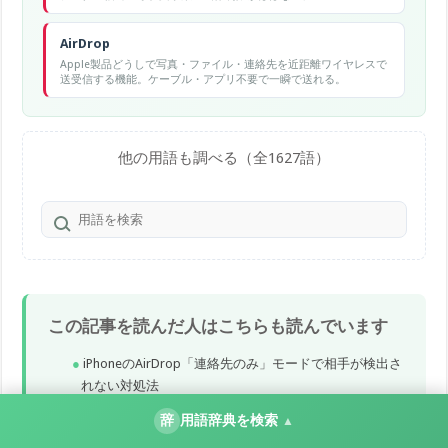
AirDrop
Apple製品どうしで写真・ファイル・連絡先を近距離ワイヤレスで
送受信する機能。ケーブル・アプリ不要で一瞬で送れる。
他の用語も調べる（全1627語）
この記事を読んだ人はこちらも読んでいます
iPhoneのAirDrop「連絡先のみ」モードで相手が検出さ
れない対処法
iPhoneが夜間に充電しているのにバッテリーが減る・
辞
用語辞典を検索
▲
消耗する時の対処法