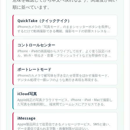
順に並べています。
QuickTake（クイックテイク）
iPhoneカメラの「写真モード」のままシャッターボタンを長押し
するだけで動画撮影できる機能。撮影モードの切替ストレスをな
くす革新機能。
コントロールセンター
iPhone・iPadの画面端からスワイプして出す、よく使う設定パネ
ル。Wi-Fi・明るさ・音量・フラッシュライトなどを即操作でき
る。
ポートレートモード
iPhoneのカメラで被写体を浮き立たせ背景をぼかす撮影モード。
デジタル処理で一眼レフのような奥行き表現を再現する。
iCloud写真
Apple純正の写真クラウドサービス。iPhone・iPad・Macで撮影し
た写真を自動同期し、端末間でシームレスにアクセスできる。
iMessage
Apple製品同士で送受信できるメッセージサービス。SMSと違い、
データ通信で送られ文字数・画像制限がほぼない。