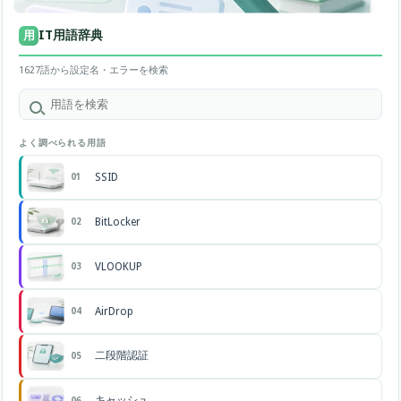
IT用語辞典
用
1627語から設定名・エラーを検索
よく調べられる用語
SSID
01
BitLocker
02
VLOOKUP
03
AirDrop
04
二段階認証
05
キャッシュ
06