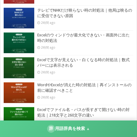
テレビでNHKだけ映らない時の対処法｜他局は映るの
に受信できない原因
2時間 ago
Excelのウィンドウが最大化できない・画面外に出た
時の対処法
2時間 ago
Excelで文字が見えない・白くなる時の対処法｜数式
バーには表示される
2時間 ago
WordやExcelが消えた時の対処法｜再インストールの
前に確認すべきこと
2時間 ago
Excelでファイル名・パスが長すぎて開けない時の対
処法｜218文字と260文字の違い
2時間 ago
辞
用語辞典を検索
▲
Outlookでメールが表示されないのに検索すると出て