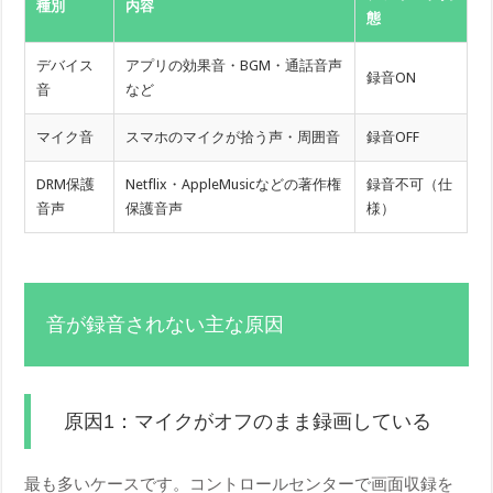
種別
内容
態
デバイス
アプリの効果音・BGM・通話音声
録音ON
音
など
マイク音
スマホのマイクが拾う声・周囲音
録音OFF
DRM保護
Netflix・AppleMusicなどの著作権
録音不可（仕
音声
保護音声
様）
音が録音されない主な原因
原因1：マイクがオフのまま録画している
最も多いケースです。コントロールセンターで画面収録を