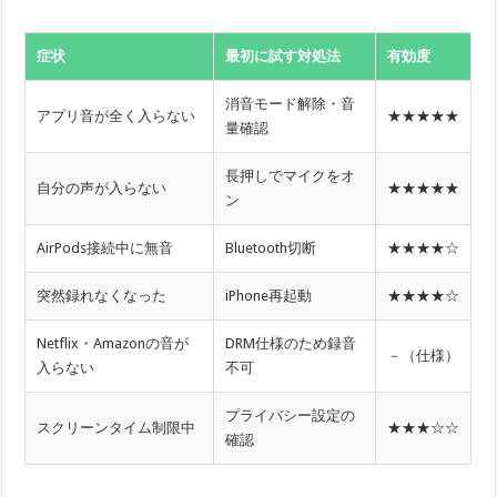
症状
最初に試す対処法
有効度
消音モード解除・音
アプリ音が全く入らない
★★★★★
量確認
長押しでマイクをオ
自分の声が入らない
★★★★★
ン
AirPods接続中に無音
Bluetooth切断
★★★★☆
突然録れなくなった
iPhone再起動
★★★★☆
Netflix・Amazonの音が
DRM仕様のため録音
－（仕様）
入らない
不可
プライバシー設定の
スクリーンタイム制限中
★★★☆☆
確認