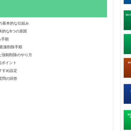
」の基本的な仕組み
表的な8つの原因
する手順
の直接削除手順
使った強制削除のやり方
処ポイント
すすめ設定
質問の回答