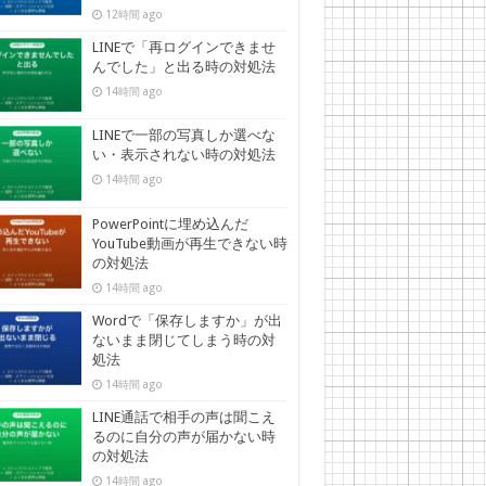
12時間 ago
LINEで「再ログインできませ
んでした」と出る時の対処法
14時間 ago
LINEで一部の写真しか選べな
い・表示されない時の対処法
14時間 ago
PowerPointに埋め込んだ
YouTube動画が再生できない時
の対処法
14時間 ago
Wordで「保存しますか」が出
ないまま閉じてしまう時の対
処法
14時間 ago
LINE通話で相手の声は聞こえ
るのに自分の声が届かない時
の対処法
14時間 ago