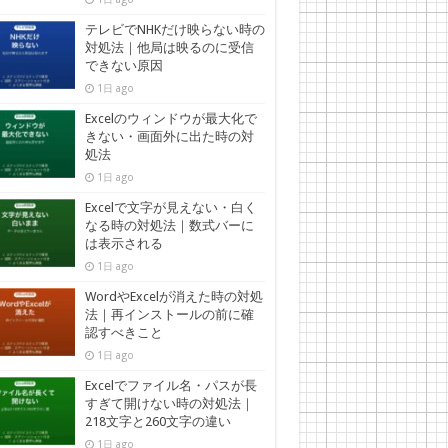
テレビでNHKだけ映らない時の
対処法｜他局は映るのに受信
できない原因
1日 ago
Excelのウィンドウが最大化で
きない・画面外に出た時の対
処法
1日 ago
Excelで文字が見えない・白く
なる時の対処法｜数式バーに
は表示される
1日 ago
WordやExcelが消えた時の対処
法｜再インストールの前に確
認すべきこと
1日 ago
Excelでファイル名・パスが長
すぎて開けない時の対処法｜
218文字と260文字の違い
1日 ago