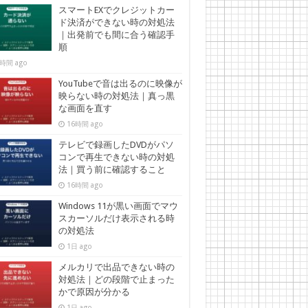
スマートEXでクレジットカー
ド決済ができない時の対処法
｜出発前でも間に合う確認手
順
時間 ago
YouTubeで音は出るのに映像が
映らない時の対処法｜真っ黒
な画面を直す
16時間 ago
テレビで録画したDVDがパソ
コンで再生できない時の対処
法｜買う前に確認すること
16時間 ago
Windows 11が黒い画面でマウ
スカーソルだけ表示される時
の対処法
1日 ago
メルカリで出品できない時の
対処法｜どの段階で止まった
かで原因が分かる
1日 ago