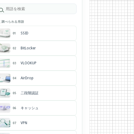
く調べられる用語
SSID
01
BitLocker
02
VLOOKUP
03
AirDrop
04
二段階認証
05
キャッシュ
06
VPN
07