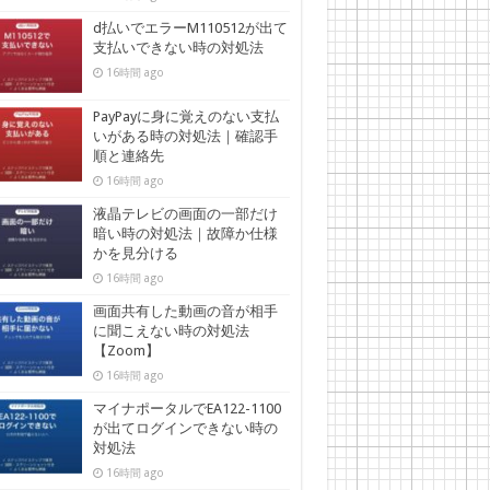
d払いでエラーM110512が出て
支払いできない時の対処法
16時間 ago
PayPayに身に覚えのない支払
いがある時の対処法｜確認手
順と連絡先
16時間 ago
液晶テレビの画面の一部だけ
暗い時の対処法｜故障か仕様
かを見分ける
16時間 ago
画面共有した動画の音が相手
に聞こえない時の対処法
【Zoom】
16時間 ago
マイナポータルでEA122-1100
が出てログインできない時の
対処法
16時間 ago