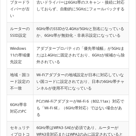
プタードラ
古いドライバーは6GHz帯のスキャン・接続に対応
イバーが古
しておらず、自動的に5GHzにフォールバックする
い
ルーターの
6GHz帯のSSIDが2.4GHz/5GHzと別名になっている
SSID設定
か、6GHz帯が無効化・非表示設定になっている
Windows
アダプタープロパティの「優先帯域幅」が5GHzま
11の帯域優
たは2.4GHzに固定されており、6GHzが候補から除
先設定
外されている
地域・国コ
Wi-Fiアダプターの地域設定が日本に対応していな
ード設定の
い国コードに設定されており、日本の6GHz帯チャ
不一致
ンネルが使用不可になっている
PCのWi-FiアダプターがWi-Fi 6（802.11ax）対応で
6GHz帯非
も「Wi-Fi 6E」（6GHz帯対応）ではない場合があ
対応のPC
る
セキュリテ
6GHz帯はWPA3-SAEが必須であり、ルーターが
ィプロトコ
WPA3非対応またはWPA2のみに設定されていると