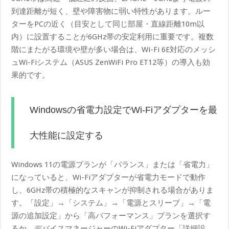
到達距離が短く、壁や障害物に弱い特性があります。ルー
ターをPCの近く（目安として同じ部屋・直線距離10m以
内）に設置することが6GHz帯の安定利用に重要です。複数
階にまたがる環境や壁が多い場合は、Wi-Fi 6E対応のメッシ
ュWi-Fiシステム（ASUS ZenWiFi Pro ET12等）の導入も効
果的です。
Windowsの省電力設定でWi-Fiアダプターを最
大性能に設定する
Windows 11の電源プランが「バランス」または「省電力」
になっていると、Wi-Fiアダプターが省電力モードで動作
し、6GHz帯の積極的なスキャンが抑制される場合がありま
す。「設定」→「システム」→「電源とスリープ」→「電
源の追加設定」から「高パフォーマンス」プランを選択す
るか、デバイスマネージャーのWi-Fiアダプター「詳細設