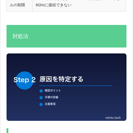
ルの制限
6GHzに接続できない
対処法