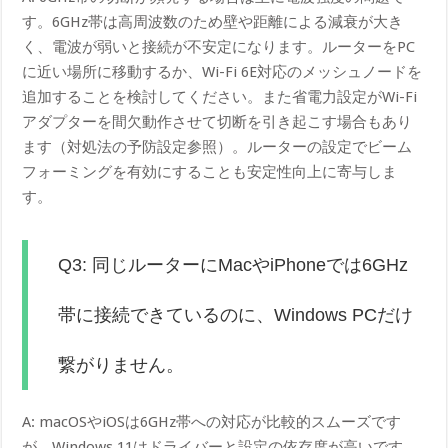
す。6GHz帯は高周波数のため壁や距離による減衰が大き
く、電波が弱いと接続が不安定になります。ルーターをPC
に近い場所に移動するか、Wi-Fi 6E対応のメッシュノードを
追加することを検討してください。また省電力設定がWi-Fi
アダプターを間欠動作させて切断を引き起こす場合もあり
ます（対処法の予防設定参照）。ルーターの設定でビーム
フォーミングを有効にすることも安定性向上に寄与しま
す。
Q3: 同じルーターにMacやiPhoneでは6GHz
帯に接続できているのに、Windows PCだけ
繋がりません。
A: macOSやiOSは6GHz帯への対応が比較的スムーズです
が、Windows 11はドライバーと設定の依存度が高いです。