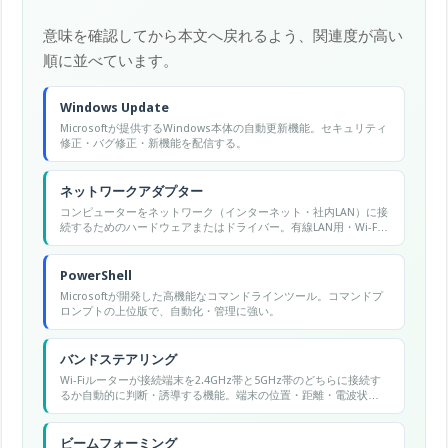
意味を確認してから本文へ戻れるよう、関連度が高い
順に並べています。
Windows Update
Microsoftが提供するWindows本体の自動更新機能。セキュリティ
修正・バグ修正・新機能を配信する。
ネットワークアダプター
コンピューターをネットワーク（インターネット・社内LAN）に接
続するためのハードウェアまたはドライバー。有線LAN用・Wi-Fi
用・Bluetooth用などの種類があります。Windowsでは「デバイ
スマネージャー」から確認・管理できます。
PowerShell
Microsoftが開発した高機能なコマンドラインツール。コマンドプ
ロンプトの上位版で、自動化・管理に強い。
バンドステアリング
Wi-Fiルーターが接続端末を2.4GHz帯と5GHz帯のどちらに接続す
るか自動的に判断・誘導する機能。端末の位置・距離・電波状況
に応じて最適な帯域に割り当て、全体のパフォーマンスを向上さ
せる。
ビームフォーミング