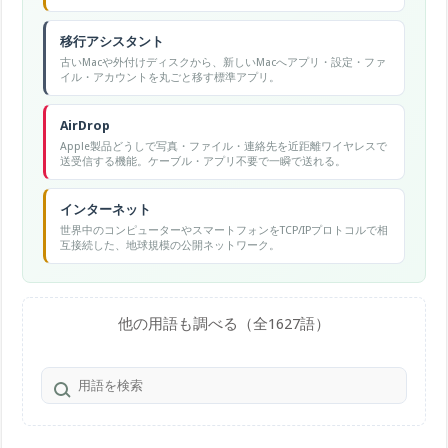
Outlook カレンダーなどが代表的です。
移行アシスタント
古いMacや外付けディスクから、新しいMacへアプリ・設定・ファ
イル・アカウントを丸ごと移す標準アプリ。
AirDrop
Apple製品どうしで写真・ファイル・連絡先を近距離ワイヤレスで
送受信する機能。ケーブル・アプリ不要で一瞬で送れる。
インターネット
世界中のコンピューターやスマートフォンをTCP/IPプロトコルで相
互接続した、地球規模の公開ネットワーク。
他の用語も調べる（全1627語）