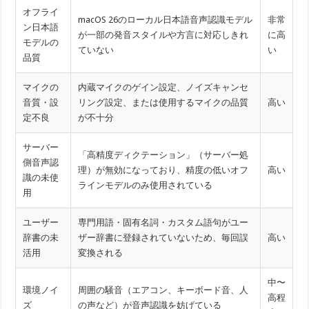
オフライ
macOS 26のローカル日本語音声認識モデル
非常
ン日本語
が一部の発音スタイルや方言に対応しきれ
に高
モデルの
ていない
い
品質
マイクの
内蔵マイクのゲイン設定、ノイズキャンセ
音質・設
リング設定、または使用するマイクの品質
高い
定不良
が不十分
サーバー
「高精度ディクテーション」（サーバー処
側音声認
理）が無効になっており、精度の低いオフ
高い
識の未使
ラインモデルのみ使用されている
用
ユーザー
専門用語・固有名詞・カスタム語句がユー
辞書の未
ザー辞書に登録されていないため、毎回誤
高い
活用
変換される
中〜
環境ノイ
周囲の騒音（エアコン、キーボード音、人
高程
ズ
の声など）が音声認識を妨げている