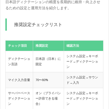
日本語ディクテーションの精度を長期的に維持・向上させ
るための設定と運用方法を紹介します。
推奨設定チェックリスト
チェック項目
推奨設定
確認方法
システム設定→キーボ
ディクテーショ
日本語（日本）に
ード→ディクテーショ
ン言語
固定
ン
システム設定→サウン
マイク入力音量
70〜80%
ド→入力
サーバーベース
オン（プライバシ
システム設定→キーボ
ディクテーショ
ー許容できる場
ード→ディクテーショ
ン
合）
ン