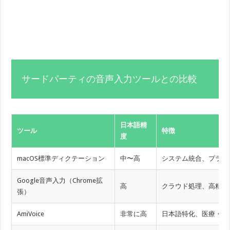
サードパーティの音声入力ツールとの比較
日本語精
ツール
特徴
度
macOS標準ディクテーション
中〜高
システム統合、プライ
Google音声入力（Chrome拡
高
クラウド処理、高精度
張）
AmiVoice
非常に高
日本語特化、医療・法