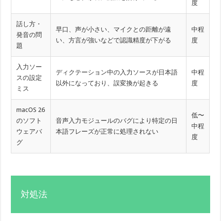
度
話し方・
早口、声が小さい、マイクとの距離が遠
中程
発音の問
い、方言が強いなどで認識精度が下がる
度
題
入力ソー
ディクテーション中の入力ソースが日本語
中程
スの設定
以外になっており、誤変換が起きる
度
ミス
macOS 26
低〜
のソフト
音声入力モジュールのバグにより特定の日
中程
ウェアバ
本語フレーズが正常に処理されない
度
グ
対処法