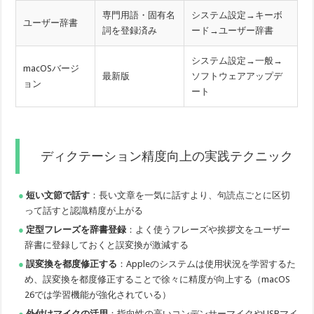
専門用語・固有名
システム設定→キーボ
ユーザー辞書
詞を登録済み
ード→ユーザー辞書
システム設定→一般→
macOSバージ
最新版
ソフトウェアアップデ
ョン
ート
ディクテーション精度向上の実践テクニック
短い文節で話す
：長い文章を一気に話すより、句読点ごとに区切
って話すと認識精度が上がる
定型フレーズを辞書登録
：よく使うフレーズや挨拶文をユーザー
辞書に登録しておくと誤変換が激減する
誤変換を都度修正する
：Appleのシステムは使用状況を学習するた
め、誤変換を都度修正することで徐々に精度が向上する（macOS
26では学習機能が強化されている）
外付けマイクの活用
：指向性の高いコンデンサーマイクやUSBマイ