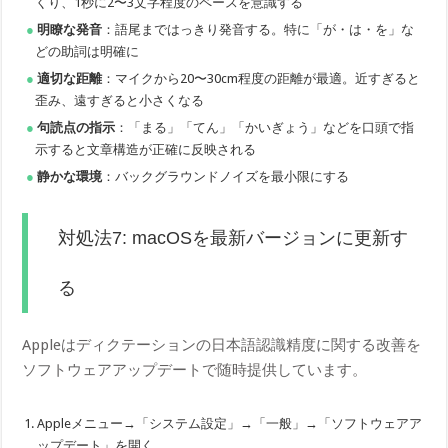
くり、1秒に2〜3文字程度のペースを意識する
明瞭な発音
：語尾まではっきり発音する。特に「が・は・を」な
どの助詞は明確に
適切な距離
：マイクから20〜30cm程度の距離が最適。近すぎると
歪み、遠すぎると小さくなる
句読点の指示
：「まる」「てん」「かいぎょう」などを口頭で指
示すると文章構造が正確に反映される
静かな環境
：バックグラウンドノイズを最小限にする
対処法7: macOSを最新バージョンに更新す
る
Appleはディクテーションの日本語認識精度に関する改善を
ソフトウェアアップデートで随時提供しています。
Appleメニュー→「システム設定」→「一般」→「ソフトウェアア
ップデート」を開く