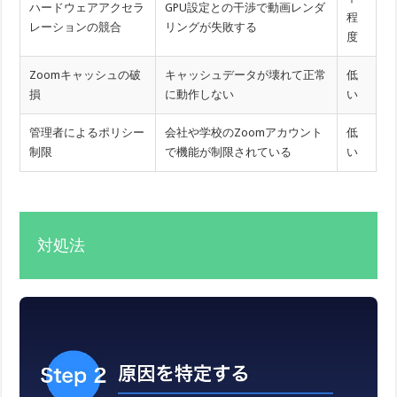
ハードウェアアクセラ
GPU設定との干渉で動画レンダ
程
レーションの競合
リングが失敗する
度
Zoomキャッシュの破
キャッシュデータが壊れて正常
低
損
に動作しない
い
管理者によるポリシー
会社や学校のZoomアカウント
低
制限
で機能が制限されている
い
対処法