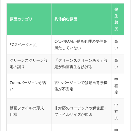
発
生
原因カテゴリ
具体的な原因
頻
度
CPUやRAMが動画処理の要件を
高
PCスペック不足
満たしていない
い
グリーンスクリーン設
「グリーンスクリーンあり」設
高
定の誤り
定が動画再生を妨げる
い
中
Zoomバージョンが古
古いバージョンでは動画背景機
程
い
能が不安定
度
中
動画ファイルの形式・
非対応のコーデックや解像度・
程
仕様
ファイルサイズが原因
度
中