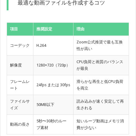
最適な動画ファイルを作成するコツ
項目
推奨設定
理由
Zoom公式推奨で最も互換
コーデック
H.264
性が高い
CPU負荷と画質のバランス
解像度
1280×720（720p）
が最良
フレームレ
滑らかな再生と低CPU負荷
24fps または 30fps
ート
を両立
ファイルサ
読み込みが速く安定して再
50MB以下
イズ
生される
5秒〜30秒のルー
短いループ動画はメモリ消
動画の長さ
プ素材
費が少ない