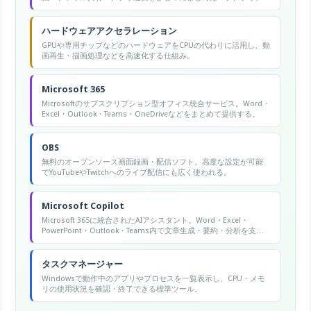
ハードウェアアクセラレーション
GPUや専用チップなどのハードウェアをCPUの代わりに活用し、動
画再生・描画処理などを高速化する仕組み。
Microsoft 365
Microsoftのサブスクリプション型オフィス統合サービス。Word・
Excel・Outlook・Teams・OneDriveなどをまとめて提供する。
OBS
無料のオープンソース画面録画・配信ソフト。高度な設定が可能
でYouTubeやTwitchへのライブ配信にも広く使われる。
Microsoft Copilot
Microsoft 365に統合されたAIアシスタント。Word・Excel・
PowerPoint・Outlook・Teams内で文章生成・要約・分析を支援
する。
タスクマネージャー
Windowsで動作中のアプリやプロセスを一覧表示し、CPU・メモ
リの使用状況を確認・終了できる標準ツール。