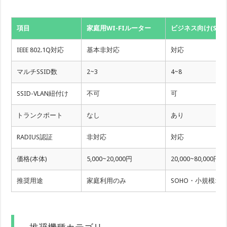
項目
家庭用WI-FIルーター
ビジネス向け(SMB
IEEE 802.1Q対応
基本非対応
対応
マルチSSID数
2~3
4~8
SSID-VLAN紐付け
不可
可
トランクポート
なし
あり
RADIUS認証
非対応
対応
価格(本体)
5,000~20,000円
20,000~80,000円
推奨用途
家庭利用のみ
SOHO・小規模オ