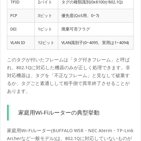
TPID
2バイト
タグの種類識別(0x8100が802.1Q)
PCP
3ビット
優先度(QoS用、0~7)
DEI
1ビット
廃棄可否フラグ
VLAN ID
12ビット
VLAN識別子(0~4095、実用は1~4094)
このタグが付いたフレームは「タグ付きフレーム」と呼ば
れ、802.1Qに対応した機器のみが正しく処理できます。非
対応機器は、タグを「不正なフレーム」と見なして破棄す
るか、タグごと素通しして相手側で異常終了させることが
あります。
家庭用Wi-Fiルーターの典型挙動
家庭用Wi-Fiルーター(BUFFALO WSR・NEC Aterm・TP-Link
Archerなど一般モデル)は、802.1Qに対応していないものが