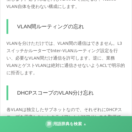
VLAN自体を使わない構成にします。
VLAN間ルーティングの忘れ
VLANを分けただけでは、VLAN間の通信はできません。L3
スイッチかルーターでInter-VLANルーティング設定を行
い、必要なVLAN間だけ通信を許可します。逆に、業務
VLANとゲストVLANは絶対に通信させないようACLで明示的
に拒否します。
DHCPスコープのVLAN分け忘れ
各VLANは独立したサブネットなので、それぞれにDHCPス
コープを用意しないとクライアントがIPアドレスを取得で
辞
用語辞典を検索
きません。ルーター内蔵DHCPなら自動でVLAN単位に分か
▲
れますが、外部DHCPサーバーを使う場合はリレーエージェ