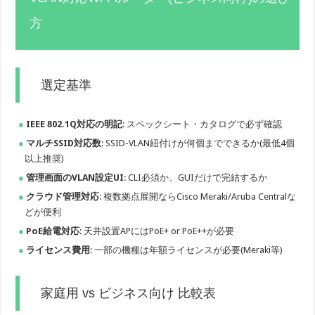
方
選定基準
IEEE 802.1Q対応の明記
: スペックシート・カタログで必ず確認
マルチSSID対応数
: SSID-VLAN紐付けが何個までできるか(最低4個
以上推奨)
管理画面のVLAN設定UI
: CLI必須か、GUIだけで完結するか
クラウド管理対応
: 複数拠点展開ならCisco Meraki/Aruba Centralな
どが便利
PoE給電対応
: 天井設置APにはPoE+ o​r PoE++が必要
ライセンス費用
: 一部の機種は年額ライセンスが必要(Meraki等)
家庭用 vs ビジネス向け 比較表