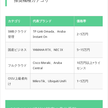
推奨機種カテゴリ
カテゴリ
代表ブランド
価格帯
SMBクラウド
TP-Link Omada、Aruba
2~5万円
管理
Instant On
国産ビジネス
YAMAHA RTX、NEC IX
5~15万円
Cisco Meraki、Aruba
10万円以上+ライ
フルクラウド
Central
センス
OSS/上級者向
MikroTik、Ubiquiti UniFi
1~5万円
け