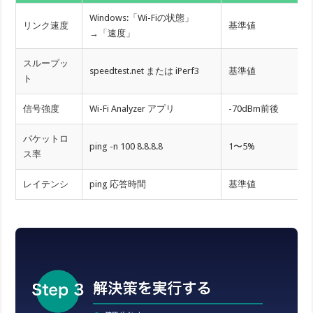
Windows:「Wi-Fiの状態」
リンク速度
基準値
→「速度」
スループッ
speedtest.net または iPerf3
基準値
ト
信号強度
Wi-Fi Analyzer アプリ
-70dBm前後
パケットロ
ping -n 100 8.8.8.8
1〜5%
ス率
レイテンシ
ping 応答時間
基準値