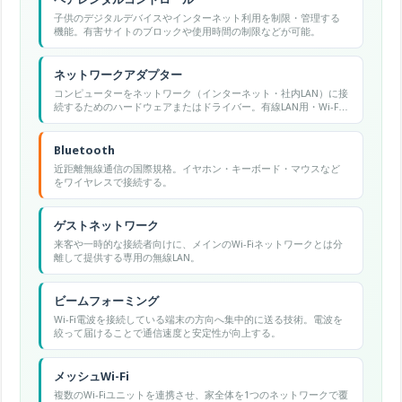
子供のデジタルデバイスやインターネット利用を制限・管理する
機能。有害サイトのブロックや使用時間の制限などが可能。
ネットワークアダプター
コンピューターをネットワーク（インターネット・社内LAN）に接
続するためのハードウェアまたはドライバー。有線LAN用・Wi-Fi
用・Bluetooth用などの種類があります。Windowsでは「デバイ
スマネージャー」から確認・管理できます。
Bluetooth
近距離無線通信の国際規格。イヤホン・キーボード・マウスなど
をワイヤレスで接続する。
ゲストネットワーク
来客や一時的な接続者向けに、メインのWi-Fiネットワークとは分
離して提供する専用の無線LAN。
ビームフォーミング
Wi-Fi電波を接続している端末の方向へ集中的に送る技術。電波を
絞って届けることで通信速度と安定性が向上する。
メッシュWi-Fi
複数のWi-Fiユニットを連携させ、家全体を1つのネットワークで覆