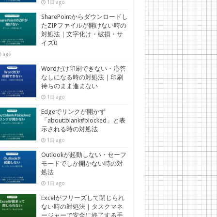
1日 ago
SharePointからダウンロードし
たZIPファイルが開けない時の
対処法｜文字化け・破損・サ
イズ0
 ago
Wordだけ印刷できない・応答
なしになる時の対処法｜印刷
待ちのまま進まない
1日 ago
Edgeでリンクが開かず
「about:blank#blocked」と表
示される時の対処法
1日 ago
Outlookが起動しない・セーフ
モードでしか開かない時の対
処法
1日 ago
Excelがフリーズして閉じられ
ない時の対処法｜タスクマネ
ージャーで安全に終了する手