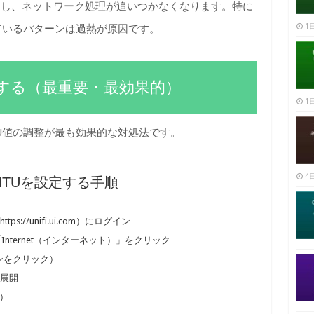
こし、ネットワーク処理が追いつかなくなります。特に
1日
しているパターンは過熱が原因です。
調整する（最重要・最効果的）
1日
TU値の調整が最も効果的な対処法です。
4日
リでMTUを設定する手順
ps://unifi.ui.com）にログイン
「Internet（インターネット）」をクリック
コンをクリック）
を展開
0）