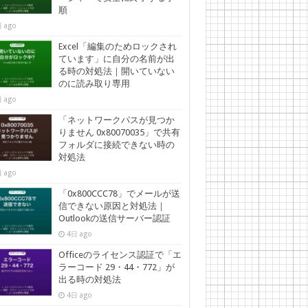
順
 ago
Excel「編集のためロックされ
ています」に自分の名前が出
る時の対処法｜開いていない
のに読み取り専用
 ago
「ネットワークパスが見つか
りません 0x80070035」で共有
フォルダに接続できない時の
対処法
 ago
「0x800CCC78」でメールが送
信できない原因と対処法｜
Outlookの送信サーバー認証
4日 ago
Officeのライセンス認証で「エ
ラーコード 29・44・772」が
出る時の対処法
4日 ago