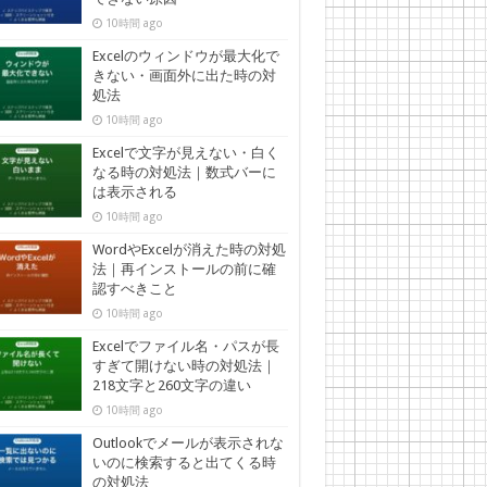
10時間 ago
Excelのウィンドウが最大化で
きない・画面外に出た時の対
処法
10時間 ago
Excelで文字が見えない・白く
なる時の対処法｜数式バーに
は表示される
10時間 ago
WordやExcelが消えた時の対処
法｜再インストールの前に確
認すべきこと
10時間 ago
Excelでファイル名・パスが長
すぎて開けない時の対処法｜
218文字と260文字の違い
10時間 ago
Outlookでメールが表示されな
いのに検索すると出てくる時
の対処法