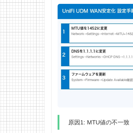
原因1: MTU値の不一