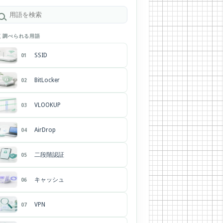
く調べられる用語
SSID
01
BitLocker
02
VLOOKUP
03
AirDrop
04
二段階認証
05
キャッシュ
06
VPN
07