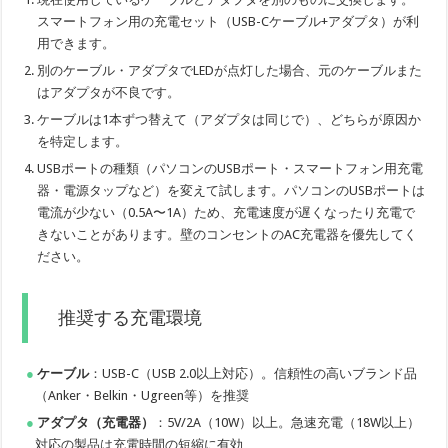
スマートフォン用の充電セット（USB-Cケーブル+アダプタ）が利
用できます。
別のケーブル・アダプタでLEDが点灯した場合、元のケーブルまた
はアダプタが不良です。
ケーブルは1本ずつ替えて（アダプタは同じで）、どちらが原因か
を特定します。
USBポートの種類（パソコンのUSBポート・スマートフォン用充電
器・電源タップなど）を変えて試します。パソコンのUSBポートは
電流が少ない（0.5A〜1A）ため、充電速度が遅くなったり充電で
きないことがあります。壁のコンセントのAC充電器を優先してく
ださい。
推奨する充電環境
ケーブル
：USB-C（USB 2.0以上対応）。信頼性の高いブランド品
（Anker・Belkin・Ugreen等）を推奨
アダプタ（充電器）
：5V/2A（10W）以上。急速充電（18W以上）
対応の製品は充電時間の短縮に有効