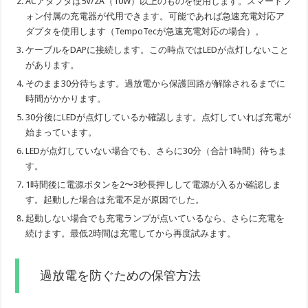
ACアダプタは5V/2A（10W）以上のものを使用します。スマートフ
ォン付属の充電器が代用できます。可能であれば急速充電対応ア
ダプタを使用します（TempoTecが急速充電対応の場合）。
ケーブルをDAPに接続します。この時点ではLEDが点灯しないこと
があります。
そのまま30分待ちます。過放電から保護回路が解除されるまでに
時間がかかります。
30分後にLEDが点灯しているか確認します。点灯していれば充電が
始まっています。
LEDが点灯していない場合でも、さらに30分（合計1時間）待ちま
す。
1時間後に電源ボタンを2〜3秒長押しして電源が入るか確認しま
す。起動した場合は充電不足が原因でした。
起動しない場合でも充電ランプが点いているなら、さらに充電を
続けます。最低2時間は充電してから再度試みます。
過放電を防ぐための保管方法