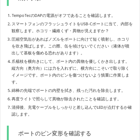
TempoTecのDAPの電源がオフであることを確認します。
スマートフォンのフラッシュライトをUSB-Cポートに当て、内部を
観察します。ホコリ・繊維くず・異物が見えますか？
圧縮空気缶があればノズルをポートに向けて短く噴射し、ホコリ
を吹き飛ばします。この際、缶を傾けないでください（液体が噴
出して基板を傷める恐れがあります）。
爪楊枝を横向きにして、ポート内の異物を優しくかき出します。
縦方向（奥方向）には力を入れずに、横方向にこそいで取り除く
イメージです。ポート内のピンを傷つけないよう慎重に作業しま
す。
綿棒の先端でポートの内壁を拭き、残った汚れを除去します。
再度ライトで照らして異物が除去されたことを確認します。
清掃後、充電ケーブルをしっかりと差し込んでLEDが点灯するか確
認します。
ポートのピン変形を確認する