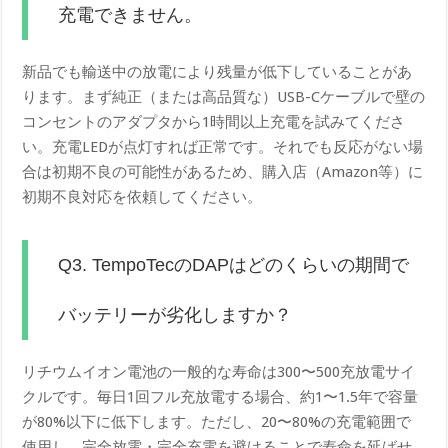
充電できません。
新品でも輸送中の放電により残量が低下していることがあ
ります。まず純正（または高品質な）USB-Cケーブルで壁の
コンセントのアダプタから1時間以上充電を試みてくださ
い。充電LEDが点灯すれば正常です。それでも反応がない場
合は初期不良の可能性があるため、購入店（Amazon等）に
初期不良対応を依頼してください。
Q3. TempoTecのDAPはどのくらいの期間で
バッテリーが劣化しますか？
リチウムイオン電池の一般的な寿命は300〜500充放電サイ
クルです。毎日1回フル充放電する場合、約1〜1.5年で容量
が80%以下に低下します。ただし、20〜80%の充電範囲で
使用し、完全放電・完全充電を避けることで寿命を延ばせ