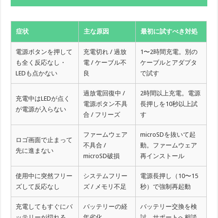
症状
主な原因
最初に試すべき対処
電源ボタンを押して
充電切れ / 過放
1〜2時間充電。別の
も全く反応なし・
電 / ケーブル不
ケーブルとアダプタ
LEDも点かない
良
で試す
過放電回復中 /
2時間以上充電。電源
充電中はLEDが点く
電源ボタン不具
長押しを10秒以上試
が電源が入らない
合 / フリーズ
す
ファームウェア
microSDを抜いて起
ロゴ画面で止まって
不具合 /
動。ファームウェア
先に進まない
microSD破損
再インストール
使用中に突然フリー
システムフリー
電源長押し（10〜15
ズして反応なし
ズ / メモリ不足
秒）で強制再起動
充電してもすぐにバ
バッテリーの経
バッテリー交換を検
ッテリーが切れる
年劣化
討。サポートへ相談