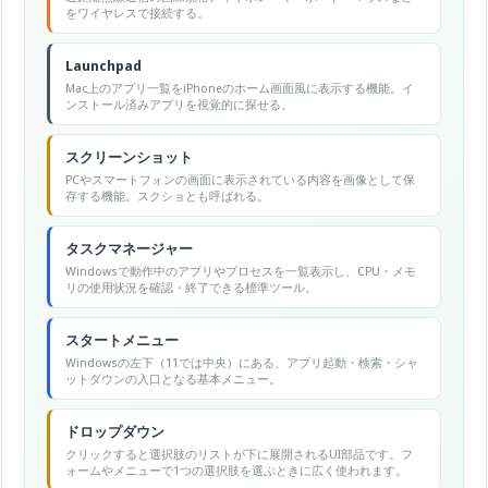
をワイヤレスで接続する。
Launchpad
Mac上のアプリ一覧をiPhoneのホーム画面風に表示する機能。イ
ンストール済みアプリを視覚的に探せる。
スクリーンショット
PCやスマートフォンの画面に表示されている内容を画像として保
存する機能。スクショとも呼ばれる。
タスクマネージャー
Windowsで動作中のアプリやプロセスを一覧表示し、CPU・メモ
リの使用状況を確認・終了できる標準ツール。
スタートメニュー
Windowsの左下（11では中央）にある、アプリ起動・検索・シャ
ットダウンの入口となる基本メニュー。
ドロップダウン
クリックすると選択肢のリストが下に展開されるUI部品です。フ
ォームやメニューで1つの選択肢を選ぶときに広く使われます。