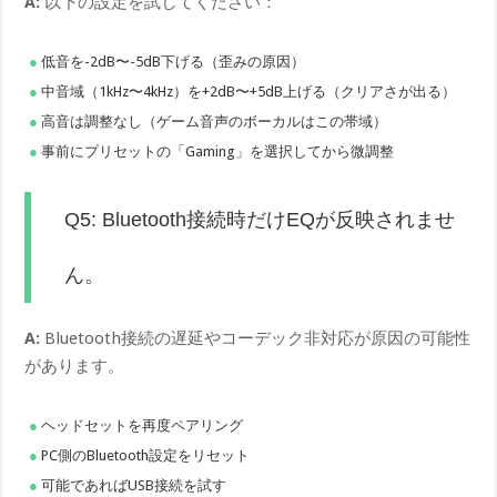
A:
以下の設定を試してください：
低音を-2dB〜-5dB下げる（歪みの原因）
中音域（1kHz〜4kHz）を+2dB〜+5dB上げる（クリアさが出る）
高音は調整なし（ゲーム音声のボーカルはこの帯域）
事前にプリセットの「Gaming」を選択してから微調整
Q5: Bluetooth接続時だけEQが反映されませ
ん。
A:
Bluetooth接続の遅延やコーデック非対応が原因の可能性
があります。
ヘッドセットを再度ペアリング
PC側のBluetooth設定をリセット
可能であればUSB接続を試す