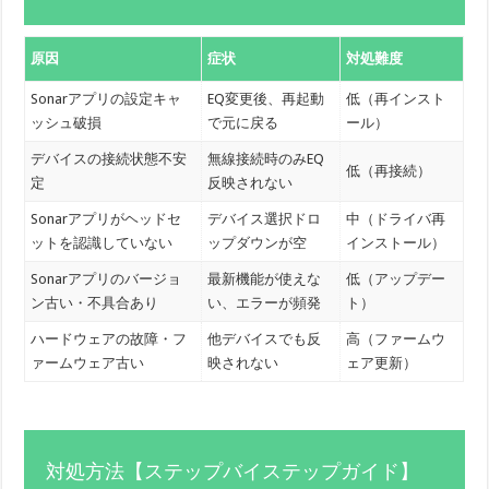
原因
症状
対処難度
Sonarアプリの設定キャ
EQ変更後、再起動
低（再インスト
ッシュ破損
で元に戻る
ール）
デバイスの接続状態不安
無線接続時のみEQ
低（再接続）
定
反映されない
Sonarアプリがヘッドセ
デバイス選択ドロ
中（ドライバ再
ットを認識していない
ップダウンが空
インストール）
Sonarアプリのバージョ
最新機能が使えな
低（アップデー
ン古い・不具合あり
い、エラーが頻発
ト）
ハードウェアの故障・フ
他デバイスでも反
高（ファームウ
ァームウェア古い
映されない
ェア更新）
対処方法【ステップバイステップガイド】