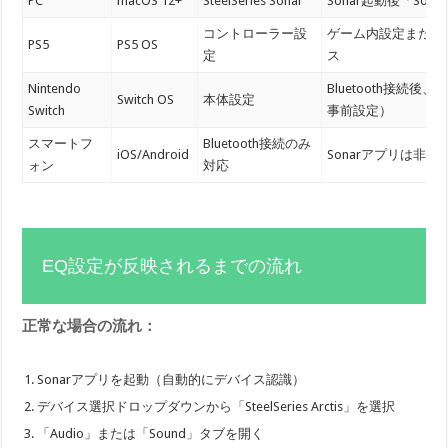
PC
macOS 12+
SteelSeries Sonar
Sonar起動後「Sou
コントローラー設
ゲーム内設定またはP
PS5
PS5 OS
定
ス
Nintendo
Bluetooth接続後
Switch OS
本体設定
Switch
事前設定）
スマートフ
Bluetooth接続のみ
iOS/Android
Sonarアプリは非
ォン
対応
EQ設定が反映されるまでの流れ
正常な場合の流れ：
Sonarアプリを起動（自動的にデバイス認識）
デバイス選択ドロップダウンから「SteelSeries Arctis」を選択
「Audio」または「Sound」タブを開く