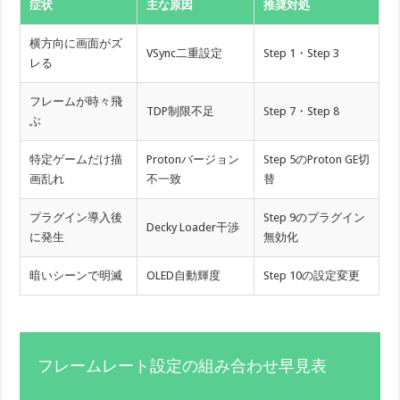
症状
主な原因
推奨対処
横方向に画面がズ
VSync二重設定
Step 1・Step 3
レる
フレームが時々飛
TDP制限不足
Step 7・Step 8
ぶ
特定ゲームだけ描
Protonバージョン
Step 5のProton GE切
画乱れ
不一致
替
プラグイン導入後
Step 9のプラグイン
Decky Loader干渉
に発生
無効化
暗いシーンで明滅
OLED自動輝度
Step 10の設定変更
フレームレート設定の組み合わせ早見表