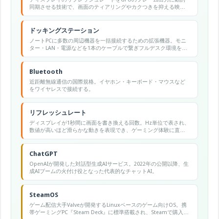
同期させる技術で、画面のティアリングやカクつきを抑える映像
描画機能です。
ドッキングステーション
ノートPCに多数の周辺機器を一括接続するための拡張機器。モニ
ター・LAN・電源などを1本のケーブルで繋ぎフルデスク環境を瞬
時に復元する。
Bluetooth
近距離無線通信の国際規格。イヤホン・キーボード・マウスなど
をワイヤレスで接続する。
リフレッシュレート
ディスプレイが1秒間に画面を書き換える回数。Hz単位で表され、
数値が高いほど滑らかな動きを表現でき、ゲーミング体験に直結
する。
ChatGPT
OpenAIが開発した対話型生成AIサービス。2022年の公開以降、生
成AIブームの火付け役となった代表的なチャットAI。
SteamOS
ゲーム配信大手Valveが開発するLinuxベースのゲーム向けOS。携
帯ゲーミングPC『Steam Deck』に標準搭載され、Steamで購入し