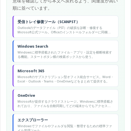
意味を確認してから本文へ戻れるよう、関連度が高い
順に並べています。
受信トレイ修復ツール（SCANPST）
Outlookのデータファイル（PST）の破損を診断・修復する
Microsoft公式ツール。Officeのインストールフォルダーに同梱さ
れており、「PSTファイルが開けない」トラブルの定番解決手段。
Windows Search
Windowsに標準搭載されたファイル・アプリ・設定を横断検索す
る機能。スタートボタン横の検索ボックスから使う。
Microsoft 365
Microsoftのサブスクリプション型オフィス統合サービス。Word・
Excel・Outlook・Teams・OneDriveなどをまとめて提供する。
OneDrive
Microsoftが提供するクラウドストレージ。Windowsに標準搭載さ
れており、ファイルを自動同期してどの端末からでもアクセスで
きる。
エクスプローラー
Windowsでファイルやフォルダを閲覧・整理するための標準ファ
イル管理ツール。