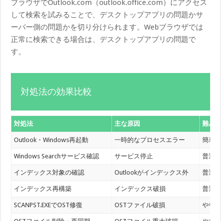
ブラウザでOutlook.com（outlook.office.com）にアクセス
して検索を試みることで、デスクトップアプリの問題かサ
ーバー側の問題かを切り分けられます。Webブラウザでは
正常に検索できる場合は、デスクトップアプリの問題で
す。
対処法の効果比較
対処法
主な原因
難易
Outlook・Windows再起動
一時的なプロセスエラー
簡単
Windows Searchサービス確認
サービス停止
普通
インデックス対象の確認
Outlookがインデックス外
普通
インデックス再構築
インデックス破損
普通
SCANPST.EXEでOST修復
OSTファイル破損
やや