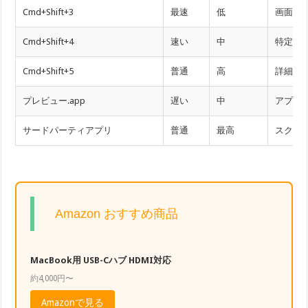
Cmd+Shift+3
最速
低
画面全
Cmd+Shift+4
速い
中
特定範
Cmd+Shift+5
普通
高
詳細設
プレビュー.app
遅い
中
アプリ
サードパーティアプリ
普通
最高
スクロ
Amazon おすすめ商品
MacBook用 USB-Cハブ HDMI対応
約4,000円〜
Amazonで見る