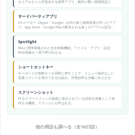
をリアルタイム可視化する標準アプリ。動作が重い原因特定に使
う。
サードパーティアプリ
OSメーカー（Apple・Google）以外の第三者開発者が作ったアプ
リ。App Store・Google Playで配布される多くのアプリが該当す
る。
Spotlight
Macに標準搭載された全文検索機能。ファイル・アプリ・設定・
Web情報を一発で呼び出せる。
ショートカットキー
キーボードの複数キーを同時に押すことで、メニュー操作なしに
直接コマンドを実行できる仕組み。作業効率を大幅に向上させ
る。
スクリーンショット
PCやスマートフォンの画面に表示されている内容を画像として保
存する機能。スクショとも呼ばれる。
他の用語も調べる（全1627語）