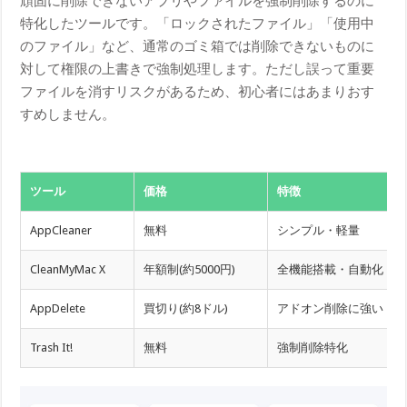
頑固に削除できないアプリやファイルを強制削除するのに
特化したツールです。「ロックされたファイル」「使用中
のファイル」など、通常のゴミ箱では削除できないものに
対して権限の上書きで強制処理します。ただし誤って重要
ファイルを消すリスクがあるため、初心者にはあまりおす
すめしません。
ツール
価格
特徴
AppCleaner
無料
シンプル・軽量
CleanMyMac X
年額制(約5000円)
全機能搭載・自動化
AppDelete
買切り(約8ドル)
アドオン削除に強い
Trash It!
無料
強制削除特化