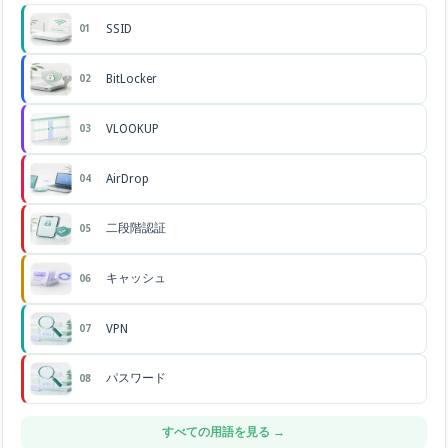
SSID
01
BitLocker
02
VLOOKUP
03
AirDrop
04
二段階認証
05
キャッシュ
06
VPN
07
パスワード
08
すべての用語を見る →