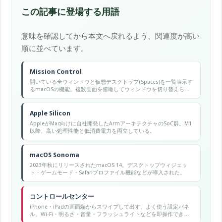
この記事に登場する用語
意味を確認してから本文へ戻れるよう、関連度が高い
順に並べています。
Mission Control
開いている全ウィンドウと仮想デスクトップ(Spaces)を一覧表示す
るmacOSの機能。複数画面を俯瞰してウィンドウを切り替えられ
る。
Apple Silicon
AppleがMac向けに自社開発したArmアーキテクチャのSoC群。M1
以降、高い処理性能と低消費電力を両立している。
macOS Sonoma
2023年秋にリリースされたmacOS 14。デスクトップウィジェッ
ト・ゲームモード・Safariプロファイル機能などが導入された。
コントロールセンター
iPhone・iPadの画面端からスワイプして出す、よく使う設定パネ
ル。Wi-Fi・明るさ・音量・フラッシュライトなどを即操作でき
る。