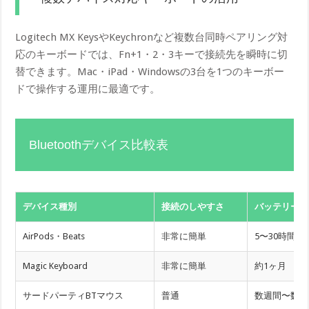
Logitech MX KeysやKeychronなど複数台同時ペアリング対
応のキーボードでは、Fn+1・2・3キーで接続先を瞬時に切
替できます。Mac・iPad・Windowsの3台を1つのキーボー
ドで操作する運用に最適です。
Bluetoothデバイス比較表
デバイス種別
接続のしやすさ
バッテリー
AirPods・Beats
非常に簡単
5〜30時間
Magic Keyboard
非常に簡単
約1ヶ月
サードパーティBTマウス
普通
数週間〜数ヶ