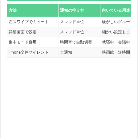
方法
通知の抑え方
向いている用途
左スワイプでミュート
スレッド単位
騒がしいグループ
詳細画面で設定
スレッド単位
細かい設定もまと
集中モード併用
時間帯で自動切替
就寝中・会議中
iPhone全体サイレント
全通知
映画館・短時間