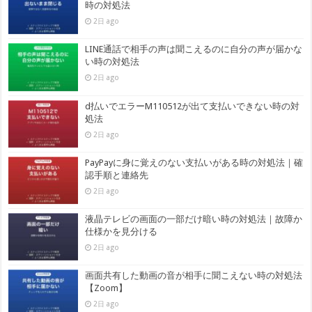
時の対処法
2日 ago
LINE通話で相手の声は聞こえるのに自分の声が届かな
い時の対処法
2日 ago
d払いでエラーM110512が出て支払いできない時の対
処法
2日 ago
PayPayに身に覚えのない支払いがある時の対処法｜確
認手順と連絡先
2日 ago
液晶テレビの画面の一部だけ暗い時の対処法｜故障か
仕様かを見分ける
2日 ago
画面共有した動画の音が相手に聞こえない時の対処法
【Zoom】
2日 ago