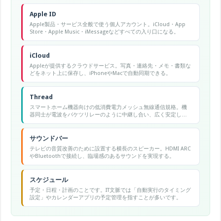
Apple ID
Apple製品・サービス全般で使う個人アカウント。iCloud・App
Store・Apple Music・iMessageなどすべての入り口になる。
iCloud
Appleが提供するクラウドサービス。写真・連絡先・メモ・書類な
どをネット上に保存し、iPhoneやMacで自動同期できる。
Thread
スマートホーム機器向けの低消費電力メッシュ無線通信規格。機
器同士が電波をバケツリレーのように中継し合い、広く安定した
ネットワークを作る。Matterの土台の一つ。
サウンドバー
テレビの音質改善のために設置する横長のスピーカー。HDMI ARC
やBluetoothで接続し、臨場感のあるサウンドを実現する。
スケジュール
予定・日程・計画のことです。IT文脈では「自動実行のタイミング
設定」やカレンダーアプリの予定管理を指すことが多いです。