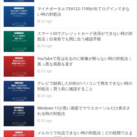
マイナポータルでEA122-1100が出てログインできな
い時の対処法
2日 ago
スマートEXでクレジットカード決済ができない時の対
処法｜出発前でも間に合う確認手順
2日 ago
YouTubeで音は出るのに映像が映らない時の対処法｜
真っ黒な画面を直す
2日 ago
テレビで録画したDVDがパソコンで再生できない時の
対処法｜買う前に確認すること
2日 ago
Windows 11が黒い画面でマウスカーソルだけ表示さ
れる時の対処法
3日 ago
メルカリで出品できない時の対処法｜どの段階で止ま