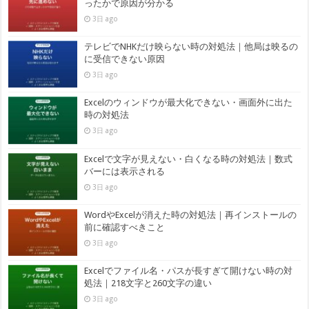
ったかで原因が分かる
3日 ago
テレビでNHKだけ映らない時の対処法｜他局は映るの
に受信できない原因
3日 ago
Excelのウィンドウが最大化できない・画面外に出た
時の対処法
3日 ago
Excelで文字が見えない・白くなる時の対処法｜数式
バーには表示される
3日 ago
WordやExcelが消えた時の対処法｜再インストールの
前に確認すべきこと
3日 ago
Excelでファイル名・パスが長すぎて開けない時の対
処法｜218文字と260文字の違い
3日 ago