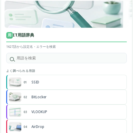
IT用語辞典
用
1627語から設定名・エラーを検索
よく調べられる用語
SSID
01
BitLocker
02
VLOOKUP
03
AirDrop
04