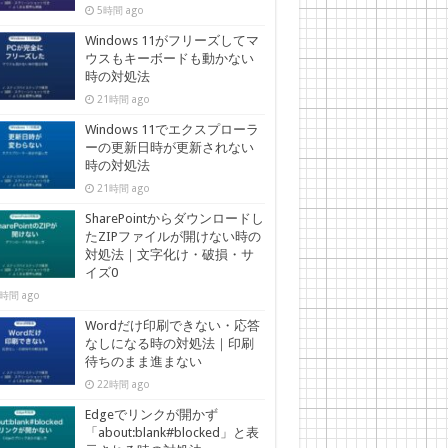
5時間 ago
Windows 11がフリーズしてマ
ウスもキーボードも動かない
時の対処法
21時間 ago
Windows 11でエクスプローラ
ーの更新日時が更新されない
時の対処法
21時間 ago
SharePointからダウンロードし
たZIPファイルが開けない時の
対処法｜文字化け・破損・サ
イズ0
時間 ago
Wordだけ印刷できない・応答
なしになる時の対処法｜印刷
待ちのまま進まない
22時間 ago
Edgeでリンクが開かず
「about:blank#blocked」と表