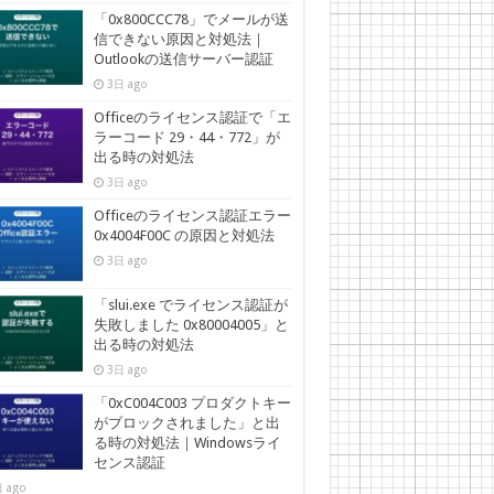
「0x800CCC78」でメールが送
信できない原因と対処法｜
Outlookの送信サーバー認証
3日 ago
Officeのライセンス認証で「エ
ラーコード 29・44・772」が
出る時の対処法
3日 ago
Officeのライセンス認証エラー
0x4004F00C の原因と対処法
3日 ago
「slui.exe でライセンス認証が
失敗しました 0x80004005」と
出る時の対処法
3日 ago
「0xC004C003 プロダクトキー
がブロックされました」と出
る時の対処法｜Windowsライ
センス認証
 ago