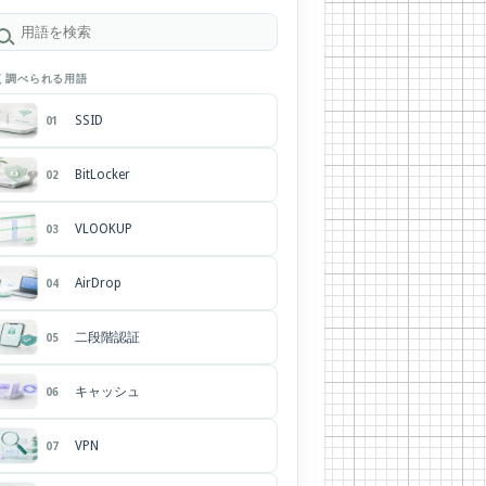
く調べられる用語
SSID
01
BitLocker
02
VLOOKUP
03
AirDrop
04
二段階認証
05
キャッシュ
06
VPN
07