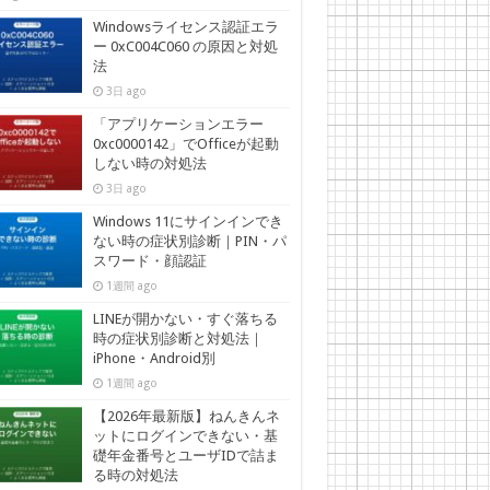
Windowsライセンス認証エラ
ー 0xC004C060 の原因と対処
法
3日 ago
「アプリケーションエラー
0xc0000142」でOfficeが起動
しない時の対処法
3日 ago
Windows 11にサインインでき
ない時の症状別診断｜PIN・パ
スワード・顔認証
1週間 ago
LINEが開かない・すぐ落ちる
時の症状別診断と対処法｜
iPhone・Android別
1週間 ago
【2026年最新版】ねんきんネ
ットにログインできない・基
礎年金番号とユーザIDで詰ま
る時の対処法