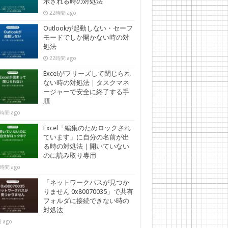
示される時の対処法
22時間 ago
Outlookが起動しない・セーフ
モードでしか開かない時の対
処法
22時間 ago
Excelがフリーズして閉じられ
ない時の対処法｜タスクマネ
ージャーで安全に終了する手
順
時間 ago
Excel「編集のためロックされ
ています」に自分の名前が出
る時の対処法｜開いていない
のに読み取り専用
時間 ago
「ネットワークパスが見つか
りません 0x80070035」で共有
フォルダに接続できない時の
対処法
 ago