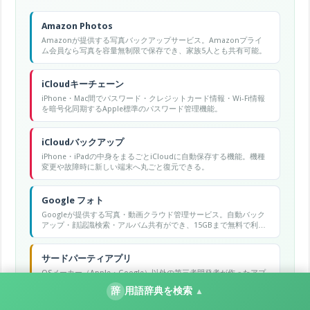
Amazon Photos
Amazonが提供する写真バックアップサービス。Amazonプライ
ム会員なら写真を容量無制限で保存でき、家族5人とも共有可能。
iCloudキーチェーン
iPhone・Mac間でパスワード・クレジットカード情報・Wi-Fi情報
を暗号化同期するApple標準のパスワード管理機能。
iCloudバックアップ
iPhone・iPadの中身をまるごとiCloudに自動保存する機能。機種
変更や故障時に新しい端末へ丸ごと復元できる。
Google フォト
Googleが提供する写真・動画クラウド管理サービス。自動バック
アップ・顔認識検索・アルバム共有ができ、15GBまで無料で利用
可能。
サードパーティアプリ
OSメーカー（Apple・Google）以外の第三者開発者が作ったアプ
リ。App Store・Google Playで配布される多くのアプリが該当す
辞
用語辞典を検索
▲
る。