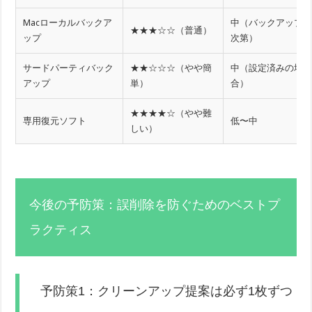
Macローカルバックア
中（バックアップ
★★★☆☆（普通）
ップ
次第）
サードパーティバック
★★☆☆☆（やや簡
中（設定済みの場
アップ
単）
合）
★★★★☆（やや難
専用復元ソフト
低〜中
しい）
今後の予防策：誤削除を防ぐためのベストプ
ラクティス
予防策1：クリーンアップ提案は必ず1枚ずつ