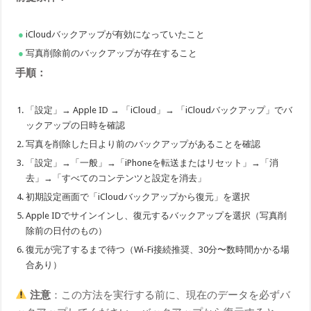
iCloudバックアップが有効になっていたこと
写真削除前のバックアップが存在すること
手順：
「設定」→ Apple ID → 「iCloud」→ 「iCloudバックアップ」でバ
ックアップの日時を確認
写真を削除した日より前のバックアップがあることを確認
「設定」→「一般」→「iPhoneを転送またはリセット」→「消
去」→「すべてのコンテンツと設定を消去」
初期設定画面で「iCloudバックアップから復元」を選択
Apple IDでサインインし、復元するバックアップを選択（写真削
除前の日付のもの）
復元が完了するまで待つ（Wi-Fi接続推奨、30分〜数時間かかる場
合あり）
注意
：この方法を実行する前に、現在のデータを必ずバ