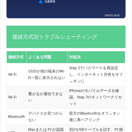
接続方式別トラブルシューティング
接続方式
よくある問題
対処法
Step 5でパスワードを再設定
SSIDが他の端末のWi-
Wi-Fi
し、インターネット共有をオフ
Fi一覧に表示されない
→オンに
iPhoneのモバイルデータを確
繋がるが通信できな
Wi-Fi
認、Step 7のネットワークリセ
い
ット
デバイスが見つから
双方のBluetoothをオフ→オン
Bluetooth
ない
後に再ペアリング
Macまたは PCが認識
別のUSBケーブルを試す、PC側